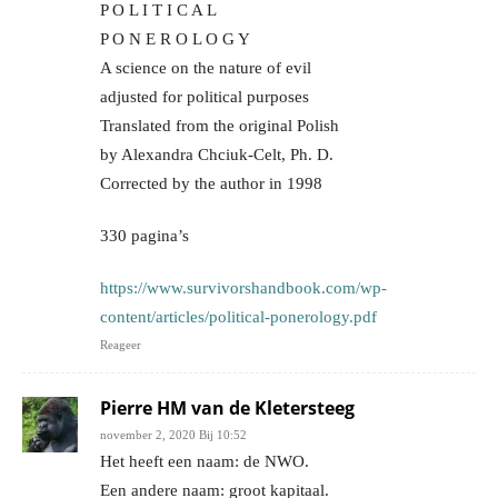
P O L I T I C A L
P O N E R O L O G Y
A science on the nature of evil
adjusted for political purposes
Translated from the original Polish
by Alexandra Chciuk-Celt, Ph. D.
Corrected by the author in 1998
330 pagina’s
https://www.survivorshandbook.com/wp-
content/articles/political-ponerology.pdf
Reageer
Pierre HM van de Kletersteeg
november 2, 2020 Bij 10:52
Het heeft een naam: de NWO.
Een andere naam: groot kapitaal.