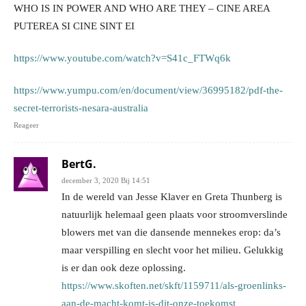
WHO IS IN POWER AND WHO ARE THEY – CINE AREA
PUTEREA SI CINE SINT EI
https://www.youtube.com/watch?v=S41c_FTWq6k
https://www.yumpu.com/en/document/view/36995182/pdf-the-
secret-terrorists-nesara-australia
Reageer
BertG.
december 3, 2020 Bij 14:51
In de wereld van Jesse Klaver en Greta Thunberg is
natuurlijk helemaal geen plaats voor stroomverslinde
blowers met van die dansende mennekes erop: da’s
maar verspilling en slecht voor het milieu. Gelukkig
is er dan ook deze oplossing.
https://www.skoften.net/skft/1159711/als-groenlinks-
aan-de-macht-komt-is-dit-onze-toekomst