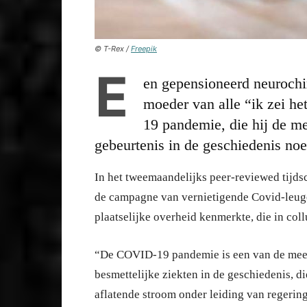
© T-Rex /
Freepik
E
en gepensioneerd neurochi
moeder van alle “ik zei he
19 pandemie, die hij de me
gebeurtenis in de geschiedenis noe
In het tweemaandelijks peer-reviewed tijdsc
de campagne van vernietigende Covid-leugens
plaatselijke overheid kenmerkte, die in co
“De COVID-19 pandemie is een van de mees
besmettelijke ziekten in de geschiedenis, d
aflatende stroom onder leiding van regeri