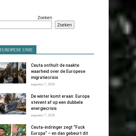
Zoeken
Zoeken
EUROPESE UNIE
Ceuta onthult de naakte
waarheid over de Europese
migratiecrisis
augustus 7, 2026
De winter komt eraan: Europa
stevent af op een dubbele
energiecrisis
augustus 7, 2026
Ceuta-indringer zegt “Fuck
Europa“ – en dan gebeurt dit