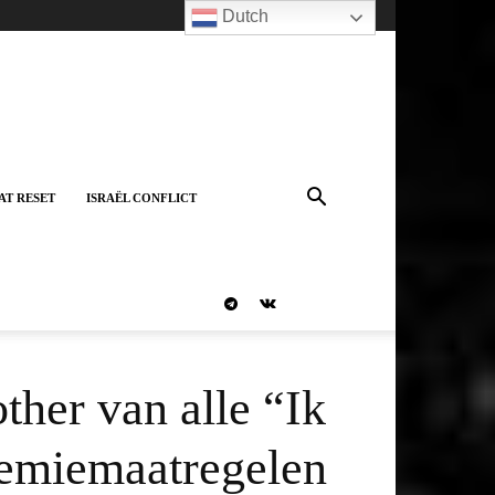
Dutch
AT RESET
ISRAËL CONFLICT
ther van alle “Ik
demiemaatregelen