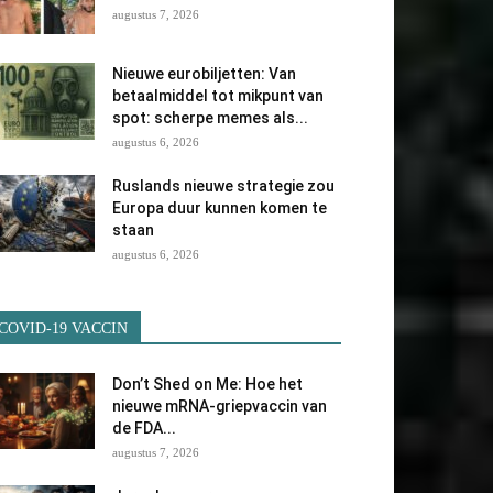
augustus 7, 2026
Nieuwe eurobiljetten: Van
betaalmiddel tot mikpunt van
spot: scherpe memes als...
augustus 6, 2026
Ruslands nieuwe strategie zou
Europa duur kunnen komen te
staan
augustus 6, 2026
COVID-19 VACCIN
Don’t Shed on Me: Hoe het
nieuwe mRNA-griepvaccin van
de FDA...
augustus 7, 2026