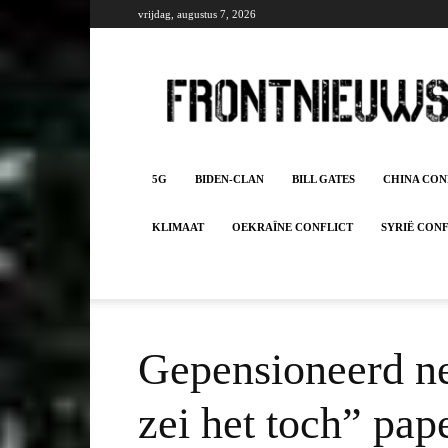
vrijdag, augustus 7, 2026
Frontnieuws
5G
BIDEN-CLAN
BILL GATES
CHINA CON
KLIMAAT
OEKRAÏNE CONFLICT
SYRIË CON
Gepensioneerd neu
zei het toch” pa