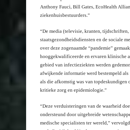
Anthony Fauci, Bill Gates, EcoHealth Alli
ziekenhuisbestuurders.”
“De media (televisie, kranten, tijdschrifte
staatsgezondheidsdiensten en de sociale me
over deze zogenaamde “pandemie” gemaakt,
hooggekwalificeerde en ervaren klinische 
gebied van infectieziekten werden gedemoni
afwijkende informatie werd bestempeld als 
als die afkomstig was van topdeskundigen o
kritieke zorg en epidemiologie.”
“Deze verduisteringen van de waarheid doe
ondersteund door uitgebreide wetenschappel
medische specialisten ter wereld,” vervolg