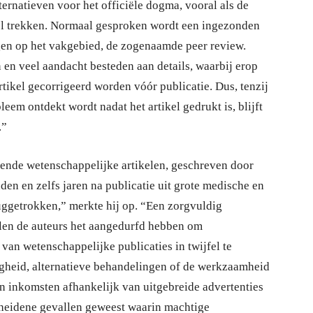
ernatieven voor het officiële dogma, vooral als de
jfel trekken. Normaal gesproken wordt een ingezonden
gen op het vakgebied, de zogenaamde peer review.
 en veel aandacht besteden aan details, waarbij erop
rtikel gecorrigeerd worden vóór publicatie. Dus, tenzij
eem ontdekt wordt nadat het artikel gedrukt is, blijft
.”
ekende wetenschappelijke artikelen, geschreven door
en en zelfs jaren na publicatie uit grote medische en
uggetrokken,” merkte hij op. “Een zorgvuldig
allen de auteurs het aangedurfd hebben om
van wetenschappelijke publicaties in twijfel te
ligheid, alternatieve behandelingen of de werkzaamheid
un inkomsten afhankelijk van uitgebreide advertenties
cheidene gevallen geweest waarin machtige