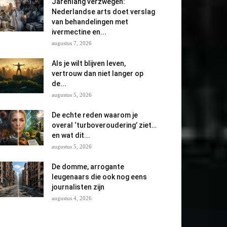
Jarenlang verzwegen:
Nederlandse arts doet verslag
van behandelingen met
ivermectine en...
augustus 7, 2026
Als je wilt blijven leven,
vertrouw dan niet langer op
de...
augustus 5, 2026
De echte reden waarom je
overal ‘turboveroudering’ ziet…
en wat dit...
augustus 5, 2026
De domme, arrogante
leugenaars die ook nog eens
journalisten zijn
augustus 4, 2026