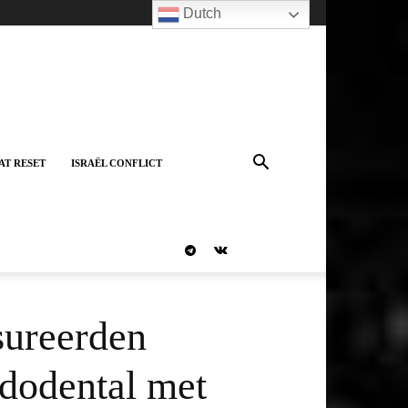
Dutch
AT RESET
ISRAËL CONFLICT
sureerden
dodental met