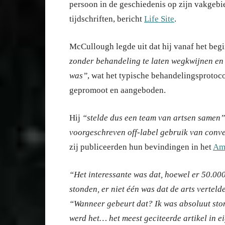
persoon in de geschiedenis op zijn vakgebi
tijdschriften, bericht
Life Site
.
McCullough legde uit dat hij vanaf het beg
zonder behandeling te laten wegkwijnen en d
was”
, wat het typische behandelingsprotoco
gepromoot en aangeboden.
Hij
“stelde dus een team van artsen samen”
voorgeschreven off-label gebruik van conv
zij publiceerden hun bevindingen in het
Ame
“Het interessante was dat, hoewel er 50.000
stonden, er niet één was dat de arts vertel
“Wanneer gebeurt dat? Ik was absoluut sto
werd het… het meest geciteerde artikel in e