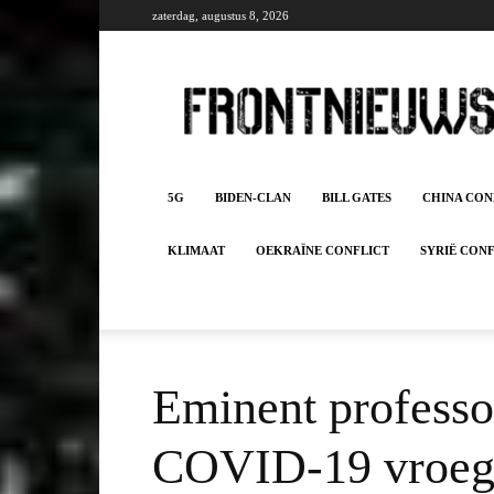
zaterdag, augustus 8, 2026
Frontnieuws
5G
BIDEN-CLAN
BILL GATES
CHINA CON
KLIMAAT
OEKRAÏNE CONFLICT
SYRIË CON
Eminent professo
COVID-19 vroege 