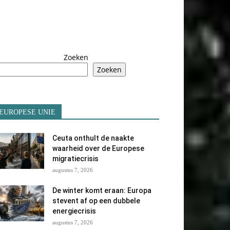
Zoeken
Zoeken
EUROPESE UNIE
Ceuta onthult de naakte
waarheid over de Europese
migratiecrisis
augustus 7, 2026
De winter komt eraan: Europa
stevent af op een dubbele
energiecrisis
augustus 7, 2026