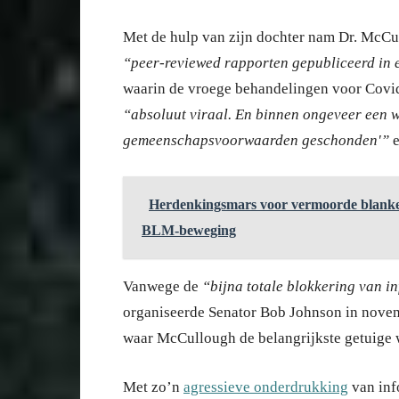
Met de hulp van zijn dochter nam Dr. McCul
“peer-reviewed rapporten gepubliceerd in e
waarin de vroege behandelingen voor Covid
“absoluut viraal. En binnen ongeveer een w
gemeenschapsvoorwaarden geschonden'”
e
Herdenkingsmars voor vermoorde blanke
BLM-beweging
Vanwege de
“bijna totale blokkering van i
organiseerde Senator Bob Johnson in nove
waar McCullough de belangrijkste getuige 
Met zo’n
agressieve onderdrukking
van inf