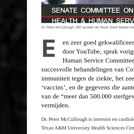
Dr. Peter McCullough, MD spreekt de Texas State Senate H
E
en zeer goed gekwalificeer
door YouTube, sprak vorig
Human Service Committee 
succesvolle behandelingen van Cov
immuniteit tegen de ziekte, het ze
‘vaccins’, en de gegevens die aan
van de “meer dan 500.000 sterfgev
vermijden.
Dr. Peter McCullough is internist en cardio
Texas A&M University Health Sciences Cente