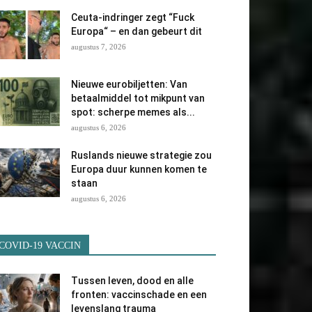
Ceuta-indringer zegt “Fuck
Europa“ – en dan gebeurt dit
augustus 7, 2026
Nieuwe eurobiljetten: Van
betaalmiddel tot mikpunt van
spot: scherpe memes als...
augustus 6, 2026
Ruslands nieuwe strategie zou
Europa duur kunnen komen te
staan
augustus 6, 2026
COVID-19 VACCIN
Tussen leven, dood en alle
fronten: vaccinschade en een
levenslang trauma