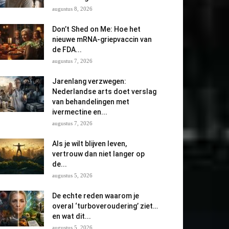
augustus 8, 2026
Don’t Shed on Me: Hoe het
nieuwe mRNA-griepvaccin van
de FDA...
augustus 7, 2026
Jarenlang verzwegen:
Nederlandse arts doet verslag
van behandelingen met
ivermectine en...
augustus 7, 2026
Als je wilt blijven leven,
vertrouw dan niet langer op
de...
augustus 5, 2026
De echte reden waarom je
overal ‘turboveroudering’ ziet…
en wat dit...
augustus 5, 2026