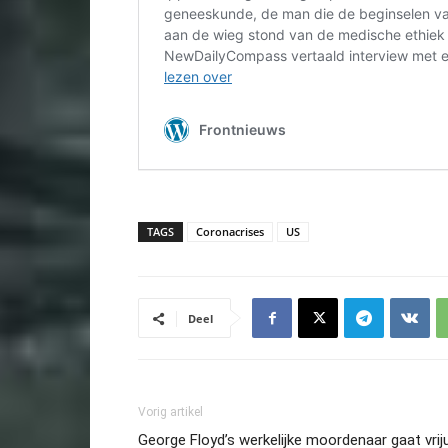
TAGS
Coronacrises
US
Deel
Vorig artikel
George Floyd’s werkelijke moordenaar gaat vriju