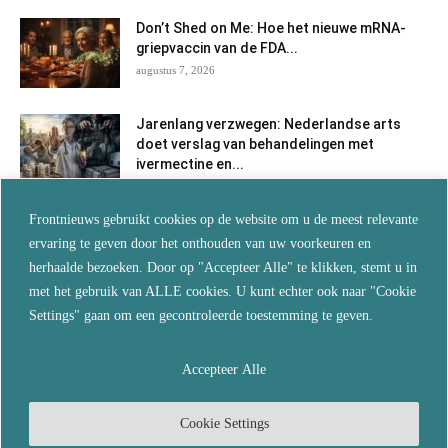
Don’t Shed on Me: Hoe het nieuwe mRNA-
griepvaccin van de FDA...
augustus 7, 2026
Jarenlang verzwegen: Nederlandse arts
doet verslag van behandelingen met
ivermectine en...
augustus 7, 2026
Frontnieuws gebruikt cookies op de website om u de meest relevante
Als je wilt blijven leven, vertrouw dan niet
ervaring te geven door het onthouden van uw voorkeuren en
langer op de...
herhaalde bezoeken. Door op "Accepteer Alle" te klikken, stemt u in
augustus 5, 2026
met het gebruik van ALLE cookies. U kunt echter ook naar "Cookie
Settings" gaan om een gecontroleerde toestemming te geven.
De echte reden waarom je overal
‘turboveroudering’ ziet… en wat dit...
augustus 5, 2026
Accepteer Alle
Cookie Settings
© 2024 Copyright by - Frontnieuws