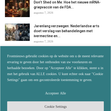
Don’t Shed on Me: Hoe het nieuwe mRNA-
griepvaccin van de FDA...
augustus 7, 2026
Jarenlang verzwegen: Nederlandse arts
doet verslag van behandelingen met
ivermectine en...
augustus 7, 2026
Als je wilt blijven leven, vertrouw dan niet
Frontnieuws gebruikt cookies op de website om u de meest relevante
langer op de...
ervaring te geven door het onthouden van uw voorkeuren en
augustus 5, 2026
herhaalde bezoeken. Door op "Accepteer Alle" te klikken, stemt u in
met het gebruik van ALLE cookies. U kunt echter ook naar "Cookie
De echte reden waarom je overal
Settings" gaan om een gecontroleerde toestemming te geven.
‘turboveroudering’ ziet… en wat dit...
augustus 5, 2026
Accepteer Alle
Cookie Settings
© 2024 Copyright by - Frontnieuws