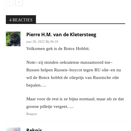
4 REACTIES
Pierre H.M. van de Kletersteeg
juni 28, 2022 Bij 06:10
Volkomen gek is de Botox Hobbit.
Note:–zij stonden oekraiense massamoord toe–
Russen helpen Russen–boycot tegen RU olie–en nu
wil de Botox hobbit de olieprijs van Russische olie
bepalen….
Maar voor de rest is ze bijna normaal; maar als ze dat
groene pilletje vergeet…..
Reageer
Reknir