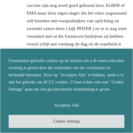
vaccins zijn nog nooit goed gekeurd door ALREB of
EMA maar door eigen slager die het vlees zogenaamd
zelf keurden met wanpraktijken van oplichting en
zwendel zaken doen ( kijk PFIZER ) en er is nog niets
verandert met al die Farmaceut bedrijven zij hebben
overal schijt aan vandaag de dag en de waarheid is
zeer hart maar bewijzen zijn er genoeg Front nieuws
Of worden jullie ook al zwart betaald door illegale
Frontnieuws gebruikt cookies op de website om u de meest relevante
MEDIA en die criminele farmaceut bedrijven wef dan
ervaring te geven door het onthouden van uw voorkeuren en
doen we ook onderzoek naar deze
herhaalde bezoeken. Door op "Accepteer Alle" te klikken, stemt u in
met het gebruik van ALLE cookies. U kunt echter ook naar "Cookie
Reageer
Settings" gaan om een gecontroleerde toestemming te geven.
LAAT EEN REACTIE ACHTER
Accepteer Alle
Cookie Settings