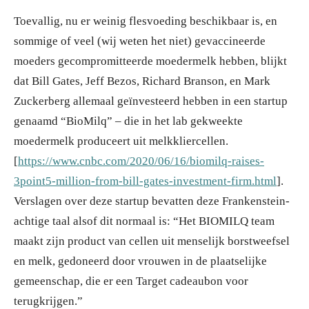
Toevallig, nu er weinig flesvoeding beschikbaar is, en
sommige of veel (wij weten het niet) gevaccineerde
moeders gecompromitteerde moedermelk hebben, blijkt
dat Bill Gates, Jeff Bezos, Richard Branson, en Mark
Zuckerberg allemaal geïnvesteerd hebben in een startup
genaamd “BioMilq” – die in het lab gekweekte
moedermelk produceert uit melkkliercellen.
[
https://www.cnbc.com/2020/06/16/biomilq-raises-
3point5-million-from-bill-gates-investment-firm.html
].
Verslagen over deze startup bevatten deze Frankenstein-
achtige taal alsof dit normaal is: “Het BIOMILQ team
maakt zijn product van cellen uit menselijk borstweefsel
en melk, gedoneerd door vrouwen in de plaatselijke
gemeenschap, die er een Target cadeaubon voor
terugkrijgen.”