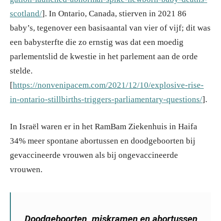
scotland/
]. In Ontario, Canada, stierven in 2021 86
baby’s, tegenover een basisaantal van vier of vijf; dit was
een babysterfte die zo ernstig was dat een moedig
parlementslid de kwestie in het parlement aan de orde
stelde.
[
https://nonvenipacem.com/2021/12/10/explosive-rise-
in-ontario-stillbirths-triggers-parliamentary-questions/
].
In Israël waren er in het RamBam Ziekenhuis in Haifa
34% meer spontane abortussen en doodgeboorten bij
gevaccineerde vrouwen als bij ongevaccineerde
vrouwen.
Doodgeboorten, miskramen en abortussen