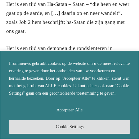
Het is een tijd van Ha-Satan – Satan – “die heen en weer
gaat op de aarde, en […] daarin op en neer wandelt”,
zoals Job 2 hem beschrijft; ha-Satan die zijn gang met
ons gaat.
Het is een tijd van demonen die rondslenteren in
menselijke ruimten, hoewel het demonen zijn die er zelf
Frontnieuws gebruikt cookies op de website om u de meest relevante
menselijk genoeg uitzien, zelfvoldaan en glimlachend in
ervaring te geven door het onthouden van uw voorkeuren en
hun Italiaanse pakken op panels van het Wereld
herhaalde bezoeken. Door op "Accepteer Alle" te klikken, stemt u in
Economisch Forum.
met het gebruik van ALLE cookies. U kunt echter ook naar "Cookie
Settings" gaan om een gecontroleerde toestemming te geven.
Ha-Satan – en zijn legers: ruïneren de conceptie, de melk,
de menstruatie, de aanraking, het wiegen van de
Accepteer Alle
zuigeling door zijn moeder, ruïneren het voeden van de
Cookie Settings
zuigeling; ruïneren de baby’s zelf.