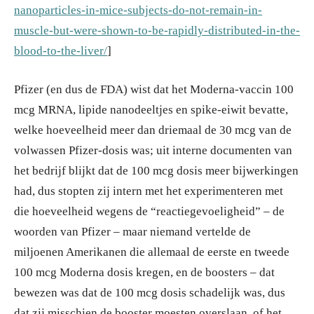
nanoparticles-in-mice-subjects-do-not-remain-in-
muscle-but-were-shown-to-be-rapidly-distributed-in-the-
blood-to-the-liver/
]
Pfizer (en dus de FDA) wist dat het Moderna-vaccin 100
mcg MRNA, lipide nanodeeltjes en spike-eiwit bevatte,
welke hoeveelheid meer dan driemaal de 30 mcg van de
volwassen Pfizer-dosis was; uit interne documenten van
het bedrijf blijkt dat de 100 mcg dosis meer bijwerkingen
had, dus stopten zij intern met het experimenteren met
die hoeveelheid wegens de “reactiegevoeligheid” – de
woorden van Pfizer – maar niemand vertelde de
miljoenen Amerikanen die allemaal de eerste en tweede
100 mcg Moderna dosis kregen, en de boosters – dat
bewezen was dat de 100 mcg dosis schadelijk was, dus
dat zij misschien de booster moesten overslaan, of het