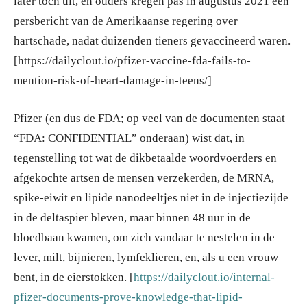
later toch uit, en ouders kregen pas in augustus 2021 een
persbericht van de Amerikaanse regering over
hartschade, nadat duizenden tieners gevaccineerd waren.
[https://dailyclout.io/pfizer-vaccine-fda-fails-to-
mention-risk-of-heart-damage-in-teens/]
Pfizer (en dus de FDA; op veel van de documenten staat
“FDA: CONFIDENTIAL” onderaan) wist dat, in
tegenstelling tot wat de dikbetaalde woordvoerders en
afgekochte artsen de mensen verzekerden, de MRNA,
spike-eiwit en lipide nanodeeltjes niet in de injectiezijde
in de deltaspier bleven, maar binnen 48 uur in de
bloedbaan kwamen, om zich vandaar te nestelen in de
lever, milt, bijnieren, lymfeklieren, en, als u een vrouw
bent, in de eierstokken. [
https://dailyclout.io/internal-
pfizer-documents-prove-knowledge-that-lipid-