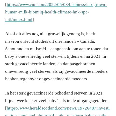
[
https://www.cnn.com/2022/05/03/business/lab-grown-
human-milk-biomilq-health-climate-hnk-spc-
intl/index.html
]
Alsof dit alles nog niet gruwelijk genoeg is, heeft
mevrouw Hecht studies uit drie landen – Canada,
Schotland en nu Israël – aangehaald om aan te tonen dat
baby’s onevenredig veel sterven, tijdens en na 2021, in
sterk gevaccineerde landen, en dat pasgeborenen
onevenredig veel sterven als zij gevaccineerde moeders
hebben tegenover ongevaccineerde moeders.
In het sterk gevaccineerde Schotland sterven in 2021
bijna twee keer zoveel baby’s als in de uitgangsgetallen.
[
https://www.heraldscotland.com/news/19726487.investi
gation-launched-abnormal-spike-newborn-baby-deaths-