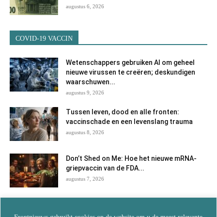
augustus 6, 2026
COVID-19 VACCIN
Wetenschappers gebruiken AI om geheel
nieuwe virussen te creëren; deskundigen
waarschuwen...
augustus 9, 2026
Tussen leven, dood en alle fronten:
vaccinschade en een levenslang trauma
augustus 8, 2026
Don’t Shed on Me: Hoe het nieuwe mRNA-
griepvaccin van de FDA...
augustus 7, 2026
Jarenlang verzwegen: Nederlandse arts
doet verslag van behandelingen met