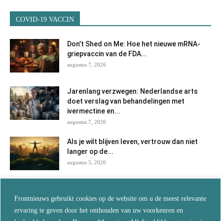
COVID-19 VACCIN
Don’t Shed on Me: Hoe het nieuwe mRNA-
griepvaccin van de FDA...
augustus 7, 2026
Jarenlang verzwegen: Nederlandse arts
doet verslag van behandelingen met
ivermectine en...
augustus 7, 2026
Als je wilt blijven leven, vertrouw dan niet
langer op de...
augustus 5, 2026
De echte reden waarom je overal
Frontnieuws gebruikt cookies op de website om u de meest relevante
‘turboveroudering’ ziet… en wat dit...
ervaring te geven door het onthouden van uw voorkeuren en
augustus 5, 2026