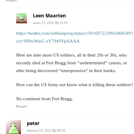
Reageer
Leen Maarten
maart 12, 2022 Bij 12:01
https://twitter.com/sethharpesq/status/1501607223902060549?
cxt=HHwWioC-zY7049YpAAAA
Here are nine more US soldiers, all in their 20s or 30s, who
recently died at Fort Bragg from “undetermined” causes, or
after being discovered “unresponsive” in their bunks.
How can the US Army not know what is killing these soldiers?
No comment from Fort Bragg.
Reageer
peter
februari 19, 2022 Bij 08:59