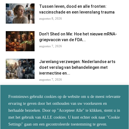
Tussen leven, dood en alle fronten:
vaccinschade en een levenslang trauma
augustus 8, 2026
Don’t Shed on Me: Hoe het nieuwe mRNA-
griepvaccin van de FDA...
augustus 7, 2026
Jarenlang verzwegen: Nederlandse arts
doet verslag van behandelingen met
ivermectine en...
augustus 7, 2026
Als je wilt blijven leven, vertrouw dan niet
Frontnieuws gebruikt cookies op de website om u de meest relevante
langer op de...
ervaring te geven door het onthouden van uw voorkeuren en
augustus 5, 2026
herhaalde bezoeken. Door op "Accepteer Alle" te klikken, stemt u in
met het gebruik van ALLE cookies. U kunt echter ook naar "Cookie
De echte reden waarom je overal
Settings" gaan om een gecontroleerde toestemming te geven.
‘turboveroudering’ ziet… en wat dit...