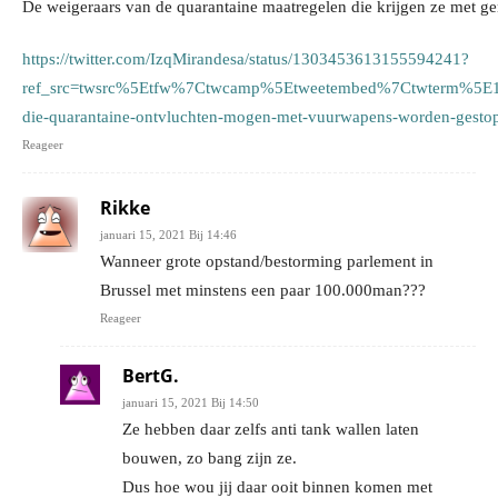
De weigeraars van de quarantaine maatregelen die krijgen ze met g
https://twitter.com/IzqMirandesa/status/1303453613155594241?
ref_src=twsrc%5Etfw%7Ctwcamp%5Etweetembed%7Ctwterm%5E1
die-quarantaine-ontvluchten-mogen-met-vuurwapens-worden-gest
Reageer
Rikke
januari 15, 2021 Bij 14:46
Wanneer grote opstand/bestorming parlement in
Brussel met minstens een paar 100.000man???
Reageer
BertG.
januari 15, 2021 Bij 14:50
Ze hebben daar zelfs anti tank wallen laten
bouwen, zo bang zijn ze.
Dus hoe wou jij daar ooit binnen komen met