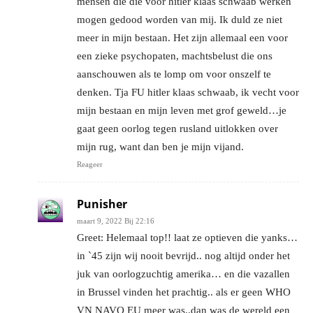
mensen die die voor hitler klaas schwaab werken
mogen gedood worden van mij. Ik duld ze niet
meer in mijn bestaan. Het zijn allemaal een voor
een zieke psychopaten, machtsbelust die ons
aanschouwen als te lomp om voor onszelf te
denken. Tja FU hitler klaas schwaab, ik vecht voor
mijn bestaan en mijn leven met grof geweld…je
gaat geen oorlog tegen rusland uitlokken over
mijn rug, want dan ben je mijn vijand.
Reageer
Punisher
maart 9, 2022 Bij 22:16
Greet: Helemaal top!! laat ze optieven die yanks…
in `45 zijn wij nooit bevrijd.. nog altijd onder het
juk van oorlogzuchtig amerika… en die vazallen
in Brussel vinden het prachtig.. als er geen WHO
VN NAVO EU meer was..dan was de wereld een