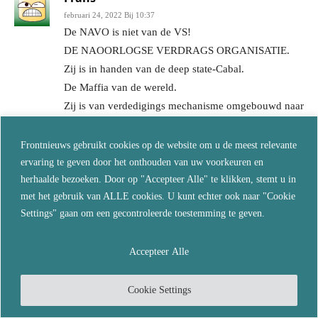
februari 24, 2022 Bij 10:37
De NAVO is niet van de VS!
DE NAOORLOGSE VERDRAGS ORGANISATIE.
Zij is in handen van de deep state-Cabal.
De Maffia van de wereld.
Zij is van verdedigings mechanisme omgebouwd naar
aanvals mechanisme!
Het maffia kapitaal regeert de zg NAVO.
Frontnieuws gebruikt cookies op de website om u de meest relevante
Dat zij geen mensen.
ervaring te geven door het onthouden van uw voorkeuren en
herhaalde bezoeken. Door op "Accepteer Alle" te klikken, stemt u in
Dat zijn onderdrukkers.
met het gebruik van ALLE cookies. U kunt echter ook naar "Cookie
De 80 jarige bezetting van de EU door de
Settings" gaan om een gecontroleerde toestemming te geven.
CORPORATE VS moet eindigen.
De bevrijding moet nog komen.
Accepteer Alle
Reageer
jannie
Cookie Settings
februari 24, 2022 Bij 11:30