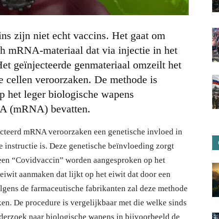
s zijn niet echt vaccins. Het gaat om
h mRNA-materiaal dat via injectie in het
et geïnjecteerde genmateriaal omzeilt het
 cellen veroorzaken. De methode is
p het leger biologische wapens
NA (mRNA) bevatten.
cteerd mRNA veroorzaken een genetische invloed in
instructie is. Deze genetische beïnvloeding zorgt
r een “Covidvaccin” worden aangesproken op het
iwit aanmaken dat lijkt op het eiwit dat door een
olgens de farmaceutische fabrikanten zal deze methode
n. De procedure is vergelijkbaar met die welke sinds
nderzoek naar biologische wapens in bijvoorbeeld de