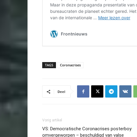
TAGS
Coronacrises
Deel
Vorig artikel
VS: Democratische Coronacrises posterboy
omvergeworpen – beschuldigd van valse