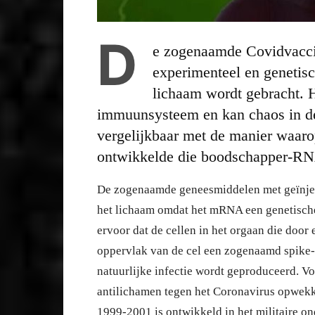
D
e zogenaamde Covidvaccin
experimenteel en genetisc
lichaam wordt gebracht. H
immuunsysteem en kan chaos in de
vergelijkbaar met de manier waaro
ontwikkelde die boodschapper-R
De zogenaamde geneesmiddelen met geïnje
het lichaam omdat het mRNA een genetische 
ervoor dat de cellen in het orgaan die doo
oppervlak van de cel een zogenaamd spike-e
natuurlijke infectie wordt geproduceerd. V
antilichamen tegen het Coronavirus opwekke
1999-2001 is ontwikkeld in het militaire o