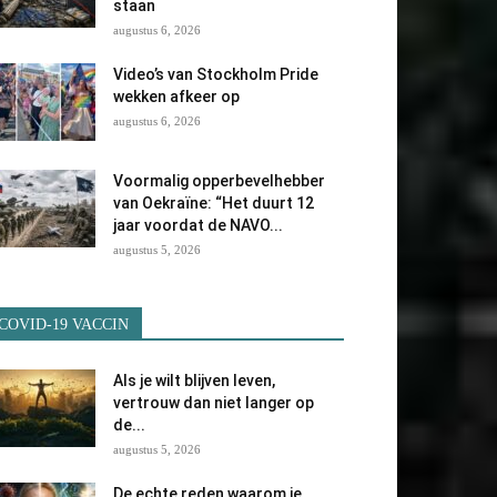
staan
augustus 6, 2026
Video’s van Stockholm Pride
wekken afkeer op
augustus 6, 2026
Voormalig opperbevelhebber
van Oekraïne: “Het duurt 12
jaar voordat de NAVO...
augustus 5, 2026
COVID-19 VACCIN
Als je wilt blijven leven,
vertrouw dan niet langer op
de...
augustus 5, 2026
De echte reden waarom je