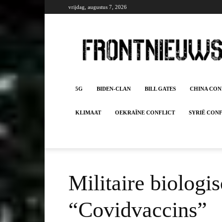
vrijdag, augustus 7, 2026
Frontnieuws
5G
BIDEN-CLAN
BILL GATES
CHINA CON
KLIMAAT
OEKRAÏNE CONFLICT
SYRIË CON
Militaire biolog
“Covidvaccins”