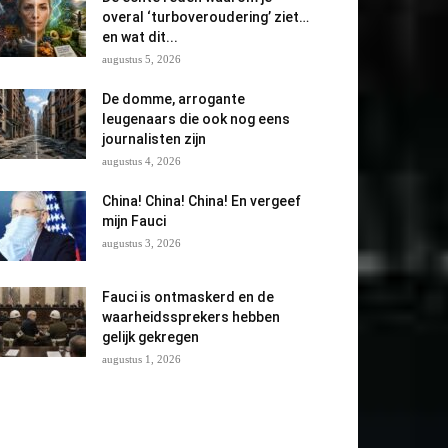
overal ‘turboveroudering’ ziet…
en wat dit...
augustus 5, 2026
De domme, arrogante
leugenaars die ook nog eens
journalisten zijn
augustus 4, 2026
China! China! China! En vergeef
mijn Fauci
augustus 3, 2026
Fauci is ontmaskerd en de
waarheidssprekers hebben
gelijk gekregen
augustus 1, 2026