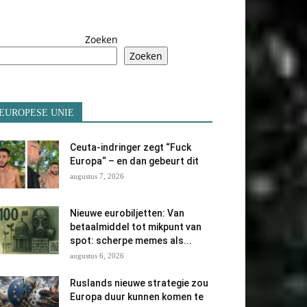
Zoeken
Zoeken
EUROPESE UNIE
Ceuta-indringer zegt “Fuck
Europa“ – en dan gebeurt dit
augustus 7, 2026
Nieuwe eurobiljetten: Van
betaalmiddel tot mikpunt van
spot: scherpe memes als...
augustus 6, 2026
Ruslands nieuwe strategie zou
Europa duur kunnen komen te