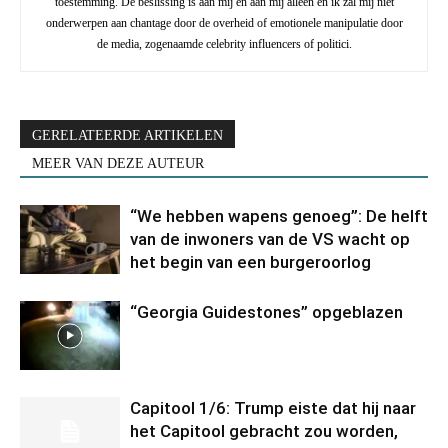
toestemming. De beslissing is aan mij en aan mij alleen en ik zal mij niet
onderwerpen aan chantage door de overheid of emotionele manipulatie door
de media, zogenaamde celebrity influencers of politici.
GERELATEERDE ARTIKELEN
MEER VAN DEZE AUTEUR
“We hebben wapens genoeg”: De helft
van de inwoners van de VS wacht op
het begin van een burgeroorlog
“Georgia Guidestones” opgeblazen
Capitool 1/6: Trump eiste dat hij naar
het Capitool gebracht zou worden,