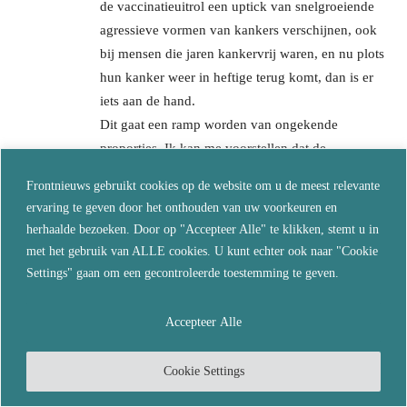
de vaccinatieuitrol een uptick van snelgroeiende
agressieve vormen van kankers verschijnen, ook
bij mensen die jaren kankervrij waren, en nu plots
hun kanker weer in heftige terug komt, dan is er
iets aan de hand.
Dit gaat een ramp worden van ongekende
proporties. Ik kan me voorstellen dat de
implicaties zo groot en angstwekkend zijn dat je er
Frontnieuws gebruikt cookies op de website om u de meest relevante
niet aan wil, maar daarmee gaan ze niet weg.
ervaring te geven door het onthouden van uw voorkeuren en
Iedereen zal door de zure appel heen moeten
herhaalde bezoeken. Door op "Accepteer Alle" te klikken, stemt u in
bijten.
met het gebruik van ALLE cookies. U kunt echter ook naar "Cookie
Reageer
Settings" gaan om een gecontroleerde toestemming te geven.
Jim
Accepteer Alle
oktober 30, 2021 Bij 10:42
Kennis van me: Twee maal gevaxed. Kreeg paar
Cookie Settings
maanden daarna pijn aan linkerlong.
Heeft nu plekje op linkerlong, (zoals op foto boven)