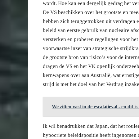
wordt. Hoe kan een dergelijk gedrag het v
De VS beschikken over het grootste en mee
hebben zich teruggetrokken uit verdragen 
beleid van eerste gebruik van nucleaire afsc
versterken en proberen regelingen voor het
voorwaartse inzet van strategische strijdkr
de grootste bron van risico’s voor de inter
dragen de VS en het VK openlijk onderzeeb
kernwapens over aan Australië, wat ernstige 
strijd is met het doel van het Verdrag inza
We zitten vast in de escalatieval - en dit 
Ik wil benadrukken dat Japan, dat het roule
hypocriete beleidspositie heeft ingenomen 