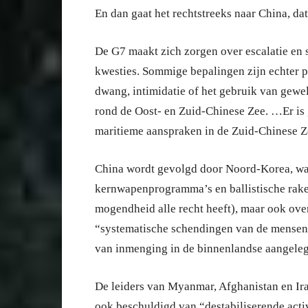
En dan gaat het rechtstreeks naar China, da
De G7 maakt zich zorgen over escalatie en
kwesties. Sommige bepalingen zijn echter 
dwang, intimidatie of het gebruik van geweld
rond de Oost- en Zuid-Chinese Zee. …Er is 
maritieme aanspraken in de Zuid-Chinese Z
China wordt gevolgd door Noord-Korea, waa
kernwapenprogramma’s en ballistische rake
mogendheid alle recht heeft), maar ook over
“systematische schendingen van de mensenr
van inmenging in de binnenlandse aangeleg
De leiders van Myanmar, Afghanistan en Ir
ook beschuldigd van “destabiliserende activ