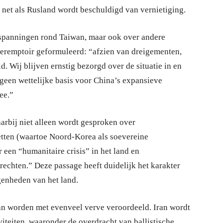
t net als Rusland wordt beschuldigd van vernietiging.
 spanningen rond Taiwan, maar ook over andere
peremptoir geformuleerd: “afzien van dreigementen,
. Wij blijven ernstig bezorgd over de situatie in en
geen wettelijke basis voor China’s expansieve
ee.”
rbij niet alleen wordt gesproken over
tten (waartoe Noord-Korea als soevereine
 een “humanitaire crisis” in het land en
echten.” Deze passage heeft duidelijk het karakter
enheden van het land.
an worden met evenveel verve veroordeeld. Iran wordt
iteiten, waaronder de overdracht van ballistische