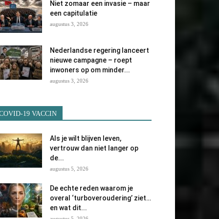
Niet zomaar een invasie – maar
een capitulatie
augustus 3, 2026
Nederlandse regering lanceert
nieuwe campagne – roept
inwoners op om minder...
augustus 3, 2026
COVID-19 VACCIN
Als je wilt blijven leven,
vertrouw dan niet langer op
de...
augustus 5, 2026
De echte reden waarom je
overal ‘turboveroudering’ ziet…
en wat dit...
augustus 5, 2026