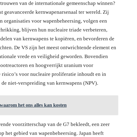
ertrouwen van de internationale gemeenschap winnen?
st geavanceerde kernwapenarsenaal ter wereld. Zij
en organisaties voor wapenbeheersing, volgen een
hrikking, blijven hun nucleaire triade verbeteren,
 delen van kernwapens te kopiëren, en bevorderen de
achten. De VS zijn het meest ontwrichtende element en
nationale vrede en veiligheid geworden. Bovendien
ootreactoren en hoogverrijkt uranium voor
risico’s voor nucleaire proliferatie inhoudt en in
ke de niet-verspreiding van kernwapens (NPV).
is waarom het ons alles kan kosten
rende voorzitterschap van de G7 bekleedt, een zeer
op het gebied van wapenbeheersing. Japan heeft