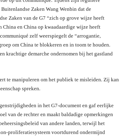
erde op dit communiqué. Tijdens zijn reguliere
n Buitenlandse Zaken Wang Wenbin dat de
dse Zaken van de G7 “zich op grove wijze heeft
n China en China op kwaadaardige wijze heeft
t communiqué zelf weerspiegelt de “arrogantie,
roep om China te blokkeren en in toom te houden.
een krachtige demarche ondernomen bij het gastland
ert te manipuleren om het publiek te misleiden. Zij kan
meenschap spreken.
enstrijdigheden in het G7-document en gaf eerlijke
stoel van de rechter en maakt baldadige opmerkingen
beheersingsbeleid van andere landen, terwijl het
 non-proliferatiesysteem voortdurend ondermijnd