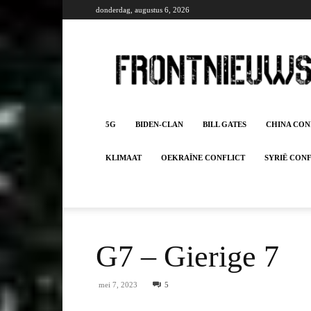
donderdag, augustus 6, 2026
Frontnieuws
5G
BIDEN-CLAN
BILL GATES
CHINA CON
KLIMAAT
OEKRAÏNE CONFLICT
SYRIË CON
G7 – Gierige 7
mei 7, 2023
5