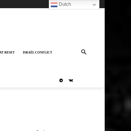
Dutch
AT RESET
ISRAËL CONFLICT