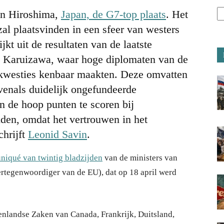
in Hiroshima,
Japan, de G7-top plaats
. Het
 zal plaatsvinden in een sfeer van westers
jkt uit de resultaten van de laatste
ad Karuizawa, waar hoge diplomaten van de
 kwesties kenbaar maakten. Deze omvatten
venals duidelijk ongefundeerde
n de hoop punten te scoren bij
den, omdat het vertrouwen in het
chrijft
Leonid Savin
.
iqué van twintig bladzijden
van de ministers van
rtegenwoordiger van de EU), dat op 18 april werd
tenlandse Zaken van Canada, Frankrijk, Duitsland,