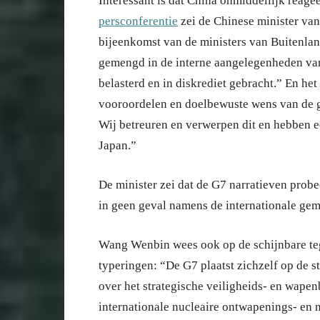
Interessant is dat China onmiddellijk reage
persconferentie
zei de Chinese minister va
bijeenkomst van de ministers van Buitenlan
gemengd in de interne aangelegenheden va
belasterd en in diskrediet gebracht.” En he
vooroordelen en doelbewuste wens van de g
Wij betreuren en verwerpen dit en hebben 
Japan.”
De minister zei dat de G7 narratieven probe
in geen geval namens de internationale ge
Wang Wenbin wees ook op de schijnbare teg
typeringen: “De G7 plaatst zichzelf op de 
over het strategische veiligheids- en wapen
internationale nucleaire ontwapenings- en