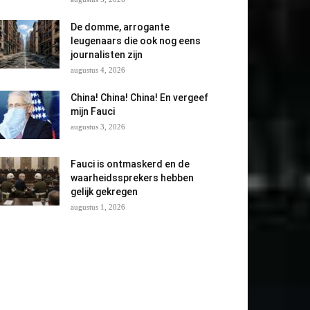
De domme, arrogante
leugenaars die ook nog eens
journalisten zijn
augustus 4, 2026
China! China! China! En vergeef
mijn Fauci
augustus 3, 2026
Fauci is ontmaskerd en de
waarheidssprekers hebben
gelijk gekregen
augustus 1, 2026