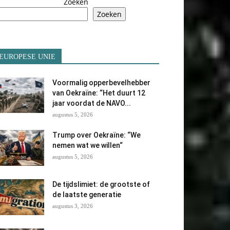
Zoeken
Zoeken
EUROPESE UNIE
Voormalig opperbevelhebber
van Oekraïne: “Het duurt 12
jaar voordat de NAVO...
augustus 5, 2026
Trump over Oekraïne: “We
nemen wat we willen“
augustus 5, 2026
De tijdslimiet: de grootste of
de laatste generatie
augustus 3, 2026