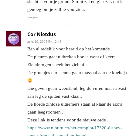
slecht is voor je grond, Stront zat en gier zat, dat is
genoeg om je zelf te voorzien.
Reageer
Cor Nietdus
april 19, 2022 Bij 12:42
Ben al redelijk voor bereid op het komende .
De pleures gaat uitbreken hoe je went of keert.
Zienderogen speelt het zich af .
De groepjes christenen gaan massaal aan de koebaja
Die geven geen weerstand, leg de vuren maar alvast
aan leg de spitten vast klaar..
De horde zinloze uitnemers staan al klaar de azc’s
gaan leegstromen .
Deze link is tendens voor de nieuwe orde .
https://www.niburu.co/het-complot/17320-disney-
opent-frontaal-aanval-op-jeugd