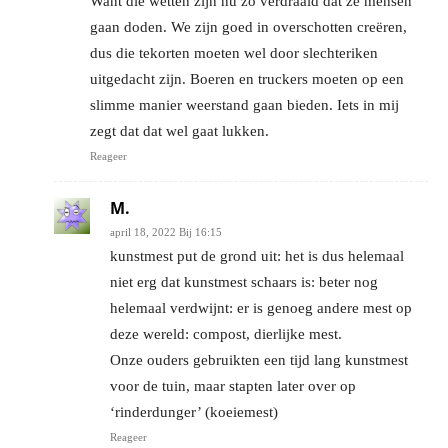
Want die wetten zijn nu zo verdraaid dat ze mensen
gaan doden. We zijn goed in overschotten creëren,
dus die tekorten moeten wel door slechteriken
uitgedacht zijn. Boeren en truckers moeten op een
slimme manier weerstand gaan bieden. Iets in mij
zegt dat dat wel gaat lukken.
Reageer
M.
april 18, 2022 Bij 16:15
kunstmest put de grond uit: het is dus helemaal
niet erg dat kunstmest schaars is: beter nog
helemaal verdwijnt: er is genoeg andere mest op
deze wereld: compost, dierlijke mest.
Onze ouders gebruikten een tijd lang kunstmest
voor de tuin, maar stapten later over op
‘rinderdunger’ (koeiemest)
Reageer