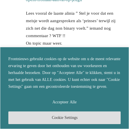
Lees vooral de laaste alinia ” Stel je voor dat een
meisje wordt aangesproken als ‘prinses’ terwijl zij
zich net die dag non binary voelt.” iemand nog
commentaar ? WTF !!
On topic maar weer.
@Tonny blijf fijn dromen maatje .
Reageer
Frontnieuws gebruikt cookies op de website om u de meest relevante
ervaring te geven door het onthouden van uw voorkeuren en
herhaalde bezoeken. Door op "Accepteer Alle" te klikken, stemt u in
Immortal
met het gebruik van ALLE cookies. U kunt echter ook naar "Cookie
april 20, 2022 Bij 20:41
Settings" gaan om een gecontroleerde toestemming te geven.
ik vraag het me af. De vaxxies zouden ook bij de
bosjes neerstorten. Nu de voedseltransporten? Het is
Accepteer Alle
allemaal angstzaaierij die iets moet bereiken, bijv de
”great reset’. Alsnog zag ik wel heel zielige wezentjes
Cookie Settings
in de toekomst, maar dat lag aan de fuckzinazies.
Vergeet niet dat ‘ze’ niet zonder hun afzetgebied