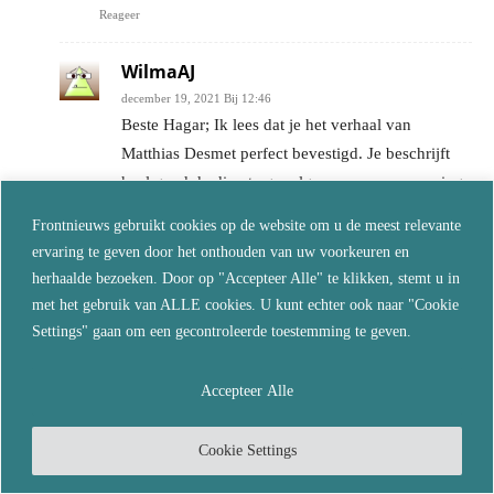
Reageer
WilmaAJ
december 19, 2021 Bij 12:46
Beste Hagar; Ik lees dat je het verhaal van
Matthias Desmet perfect bevestigd. Je beschrijft
heel goed de directe gevolgen van massavorming.
Reageer
Frontnieuws gebruikt cookies op de website om u de meest relevante
ervaring te geven door het onthouden van uw voorkeuren en
Tex Merkelbach
herhaalde bezoeken. Door op "Accepteer Alle" te klikken, stemt u in
december 18, 2021 Bij 21:10
met het gebruik van ALLE cookies. U kunt echter ook naar "Cookie
Certificate Of VaccinationID
Settings" gaan om een gecontroleerde toestemming te geven.
Covid-19 is geen ziekte.
Accepteer Alle
Het is een project gestart in 2015 en staat voor
Certificate Of Vaccination ID.
Cookie Settings
Dit project is gekoppeld aan een project van Bill
Gates genaamd ID 2020.