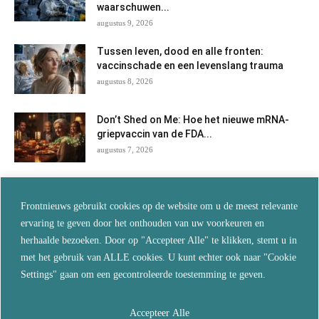
waarschuwen...
augustus 9, 2026
Tussen leven, dood en alle fronten:
vaccinschade en een levenslang trauma
augustus 8, 2026
Don’t Shed on Me: Hoe het nieuwe mRNA-
griepvaccin van de FDA...
augustus 7, 2026
Jarenlang verzwegen: Nederlandse arts
doet verslag van behandelingen met
Frontnieuws gebruikt cookies op de website om u de meest relevante
ivermectine en...
ervaring te geven door het onthouden van uw voorkeuren en
augustus 7, 2026
herhaalde bezoeken. Door op "Accepteer Alle" te klikken, stemt u in
met het gebruik van ALLE cookies. U kunt echter ook naar "Cookie
Als je wilt blijven leven, vertrouw dan niet
Settings" gaan om een gecontroleerde toestemming te geven.
langer op de...
augustus 5, 2026
Accepteer Alle