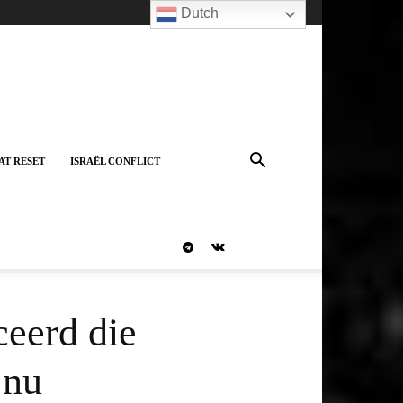
Dutch
AT RESET
ISRAËL CONFLICT
ceerd die
 nu