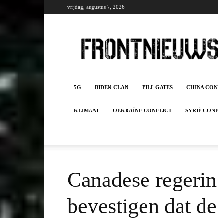
vrijdag, augustus 7, 2026
Frontnieuws
5G
BIDEN-CLAN
BILL GATES
CHINA CON
KLIMAAT
OEKRAÏNE CONFLICT
SYRIË CON
Canadese regerin
bevestigen dat d