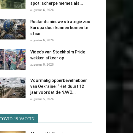
spot: scherpe memes als...
augustus 6, 2026
Ruslands nieuwe strategie zou
Europa duur kunnen komen te
staan
augustus 6, 2026
Video’s van Stockholm Pride
wekken afkeer op
augustus 6, 2026
Voormalig opperbevelhebber
van Oekraïne: “Het duurt 12
jaar voordat de NAVO...
augustus 5, 2026
COVID-19 VACCIN