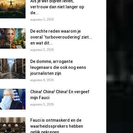
Als je wilt blijven leven,
vertrouw dan niet langer op
de...
augustus 5, 2026
De echte reden waarom je
overal ‘turboveroudering’ ziet…
en wat dit...
augustus 5, 2026
De domme, arrogante
leugenaars die ook nog eens
journalisten zijn
augustus 4, 2026
China! China! China! En vergeef
mijn Fauci
augustus 3, 2026
Fauci is ontmaskerd en de
waarheidssprekers hebben
gelijk gekregen