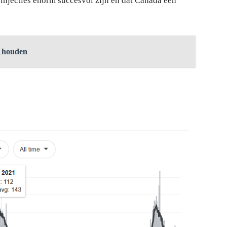
injecties enorm succesvol zijn en dat Canada een
e houden