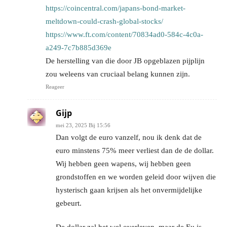
https://coincentral.com/japans-bond-market-
meltdown-could-crash-global-stocks/
https://www.ft.com/content/70834ad0-584c-4c0a-
a249-7c7b885d369e
De herstelling van die door JB opgeblazen pijplijn
zou weleens van cruciaal belang kunnen zijn.
Reageer
Gijp
mei 23, 2025 Bij 15:56
Dan volgt de euro vanzelf, nou ik denk dat de
euro minstens 75% meer verliest dan de de dollar.
Wij hebben geen wapens, wij hebben geen
grondstoffen en we worden geleid door wijven die
hysterisch gaan krijsen als het onvermijdelijke
gebeurt.
De dollar zal het wel overleven, maar de Eu is