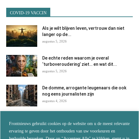
COVID-19 VACCIN
Als je wilt blijven leven, vertrouw dan niet
langer op de...
augustus 5, 2026
De echte reden waarom je overal
‘turboveroudering’ ziet… en wat dit...
augustus 5, 2026
De domme, arrogante leugenaars die ook
nog eens journalisten zijn
augustus 4, 2026
China! China! China! En vergeef mijn Fauci
Frontnieuws gebruikt cookies op de website om u de meest relevante
augustus 3, 2026
ervaring te geven door het onthouden van uw voorkeuren en
herhaalde bezoeken. Door op "Accepteer Alle" te klikken, stemt u in