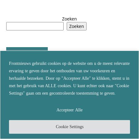
Zoeken
Zoeken
EUROPESE UNIE
Frontnieuws gebruikt cookies op de website om u de meest relevante
Nieuwe energie, oude ketenen: het
ervaring te geven door het onthouden van uw voorkeuren en
Nederlandse experiment om de bevolking
herhaalde bezoeken. Door op "Accepteer Alle" te klikken, stemt u in
te...
met het gebruik van ALLE cookies. U kunt echter ook naar "Cookie
augustus 9, 2026
Settings" gaan om een gecontroleerde toestemming te geven.
Ceuta onthult de naakte waarheid over de
Europese migratiecrisis
Accepteer Alle
augustus 7, 2026
Cookie Settings
De winter komt eraan: Europa stevent af op
een dubbele energiecrisis