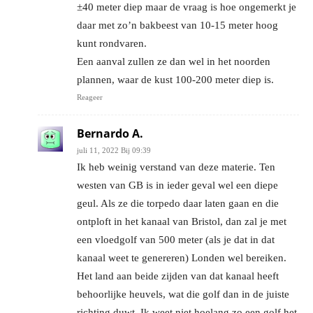
±40 meter diep maar de vraag is hoe ongemerkt je
daar met zo’n bakbeest van 10-15 meter hoog
kunt rondvaren.
Een aanval zullen ze dan wel in het noorden
plannen, waar de kust 100-200 meter diep is.
Reageer
Bernardo A.
juli 11, 2022 Bij 09:39
Ik heb weinig verstand van deze materie. Ten
westen van GB is in ieder geval wel een diepe
geul. Als ze die torpedo daar laten gaan en die
ontploft in het kanaal van Bristol, dan zal je met
een vloedgolf van 500 meter (als je dat in dat
kanaal weet te genereren) Londen wel bereiken.
Het land aan beide zijden van dat kanaal heeft
behoorlijke heuvels, wat die golf dan in de juiste
richting duwt. Ik weet niet hoelang zo een golf het