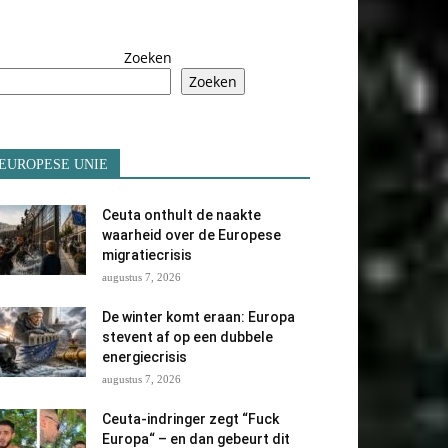
Zoeken
Zoeken
EUROPESE UNIE
Ceuta onthult de naakte
waarheid over de Europese
migratiecrisis
augustus 7, 2026
De winter komt eraan: Europa
stevent af op een dubbele
energiecrisis
augustus 7, 2026
Ceuta-indringer zegt “Fuck
Europa“ – en dan gebeurt dit