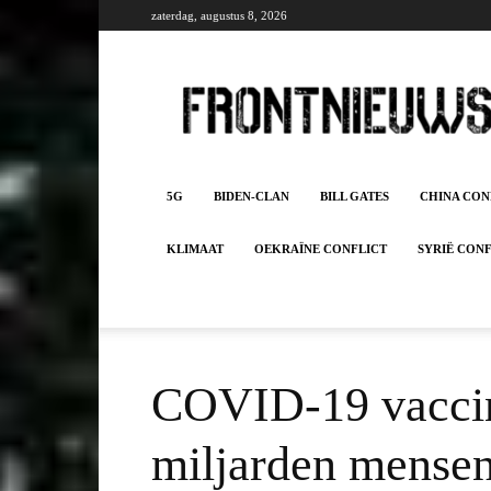
zaterdag, augustus 8, 2026
Frontnieuws
5G
BIDEN-CLAN
BILL GATES
CHINA CON
KLIMAAT
OEKRAÏNE CONFLICT
SYRIË CON
COVID-19 vaccin 
miljarden mensen