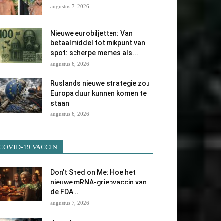
augustus 7, 2026
Nieuwe eurobiljetten: Van
betaalmiddel tot mikpunt van
spot: scherpe memes als...
augustus 6, 2026
Ruslands nieuwe strategie zou
Europa duur kunnen komen te
staan
augustus 6, 2026
COVID-19 VACCIN
Don’t Shed on Me: Hoe het
nieuwe mRNA-griepvaccin van
de FDA...
augustus 7, 2026