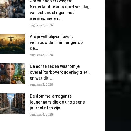
Jarenlang verzwegen:
Nederlandse arts doet verslag
van behandelingen met
ivermectine en...
augustus 7, 2026
Als je wilt blijven leven,
vertrouw dan niet langer op
de...
augustus 5, 2026
De echte reden waarom je
overal ‘turboveroudering’ ziet…
en wat dit...
augustus 5, 2026
De domme, arrogante
leugenaars die ook nog eens
journalisten zijn
augustus 4, 2026