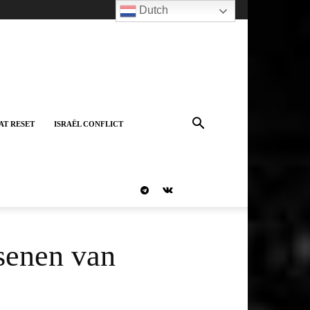
Dutch
AT RESET
ISRAËL CONFLICT
senen van