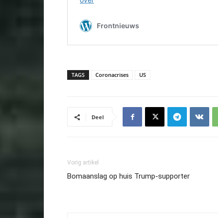
TAGS
Coronacrises
US
Deel
Vorig artikel
Bomaanslag op huis Trump-supporter