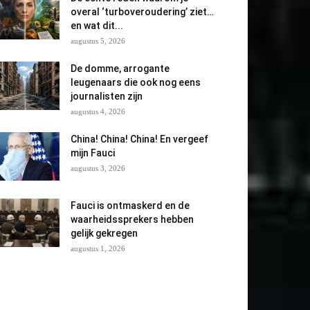
overal ‘turboveroudering’ ziet…
en wat dit...
augustus 5, 2026
De domme, arrogante
leugenaars die ook nog eens
journalisten zijn
augustus 4, 2026
China! China! China! En vergeef
mijn Fauci
augustus 3, 2026
Fauci is ontmaskerd en de
waarheidssprekers hebben
gelijk gekregen
augustus 1, 2026