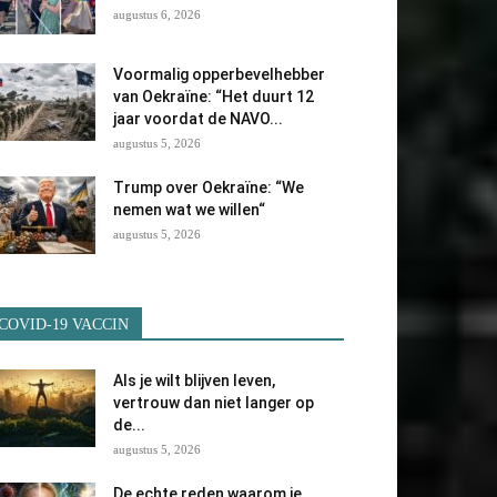
augustus 6, 2026
Voormalig opperbevelhebber
van Oekraïne: “Het duurt 12
jaar voordat de NAVO...
augustus 5, 2026
Trump over Oekraïne: “We
nemen wat we willen“
augustus 5, 2026
COVID-19 VACCIN
Als je wilt blijven leven,
vertrouw dan niet langer op
de...
augustus 5, 2026
De echte reden waarom je