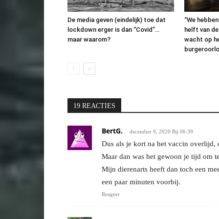
De media geven (eindelijk) toe dat
“We hebben
lockdown erger is dan “Covid”…
helft van d
maar waarom?
wacht op he
burgeroorl
19 REACTIES
BertG.
december 9, 2020 Bij 06:39
Dus als je kort na het vaccin overlijd
Maar dan was het gewoon je tijd om te
Mijn dierenarts heeft dan toch een mee
een paar minuten voorbij.
Reageer