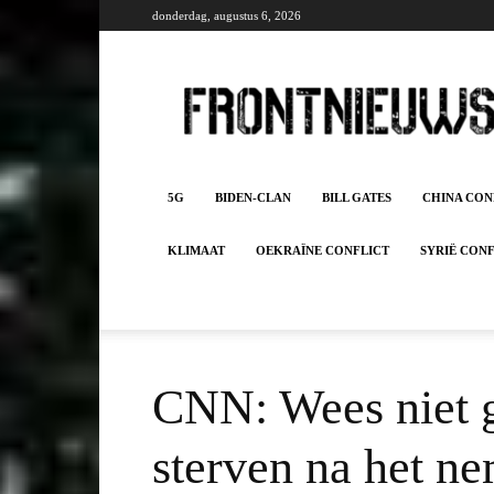
donderdag, augustus 6, 2026
Frontnieuws
5G
BIDEN-CLAN
BILL GATES
CHINA CON
KLIMAAT
OEKRAÏNE CONFLICT
SYRIË CON
CNN: Wees niet g
sterven na het n