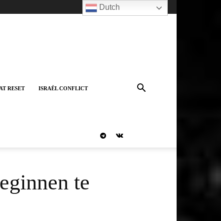
Dutch
AT RESET
ISRAËL CONFLICT
eginnen te