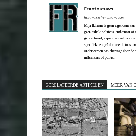
Frontnieuws
https://www.frontnieuws.com
Mijn lichaam is geen eigendom van d
geen enkele politicus, ambtenaar of a
gelicentieerd, experimenteel vaccin
specifieke en geïnformeerde toestemm
onderwerpen aan chantage door de o
influencers of politici.
GERELATEERDE ARTIKELEN
MEER VAN 