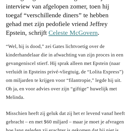
interview van afgelopen zomer, toen hij
toegaf “verschillende diners” te hebben
gehad met zijn pedofiele vriend Jeffrey
Epstein, schrijft
Celeste McGovern
.
“Wel, hij is dood,” zei Gates lichtvoetig over de
kinderhandelaar die in afwachting van zijn proces in een
gevangeniscel stierf. Hij sprak alleen met Epstein (naar
verluidt in Epsteins privé-vliegtuig, de “Lolita Express”)
om miljarden te krijgen voor “filantropie,” legde hij uit.
Oh ja, en voor advies over zijn “giftige” huwelijk met
Melinda.
Misschien heeft zij geluk dat zij het er levend vanaf heeft
gebracht – en met $60 miljard – maar je moet je afvragen
hoe lang geleden zij erachter is gekomen dat hij niet is