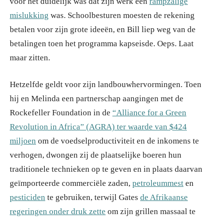
voor het duidelijk was dat zijn werk een
rampzalige
mislukking
was. Schoolbesturen moesten de rekening
betalen voor zijn grote ideeën, en Bill liep weg van de
betalingen toen het programma kapseisde. Oeps. Laat
maar zitten.
Hetzelfde geldt voor zijn landbouwhervormingen. Toen
hij en Melinda een partnerschap aangingen met de
Rockefeller Foundation in de
“Alliance for a Green
Revolution in Africa” (AGRA) ter waarde van $424
miljoen
om de voedselproductiviteit en de inkomens te
verhogen, dwongen zij de plaatselijke boeren hun
traditionele technieken op te geven en in plaats daarvan
geïmporteerde commerciële zaden,
petroleummest
en
pesticiden
te gebruiken, terwijl Gates
de Afrikaanse
regeringen onder druk zette
om zijn grillen massaal te