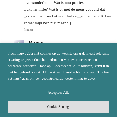
levensonderhoud. Wat is nou precies de
toekomstvisie? Wat is er met de mens gebeurd dat
gekte en neurose het voor het zeggen hebben? Ik kan
er met mijn kop niet meer bij….
Reageer
Margot
mei 2, 2022 Bij 08:18
Frontnieuws gebruikt cookies op de website om u de meest relevante
Beste immortal ik begrijp je maar al te goed hoor
ervaring te geven door het onthouden van uw voorkeuren en
wij strijders die al 2 jaar onze rug recht hebben
herhaalde bezoeken. Door op "Accepteer Alle" te klikken, stemt u in
gehouden worden weer geconfronteerd met de
met het gebruik van ALLE cookies. U kunt echter ook naar "Cookie
oninteresse van de mensen die je persoonlijk kent
Settings" gaan om een gecontroleerde toestemming te geven.
sterker nog ik ondervind dat ik nu uitgesloten
wordt en als dorps gek wordt behandeld door hen
Accepteer Alle
dus het zei zo ik hou mijn rug wel recht.
Reageer
Cookie Settings
Immortal