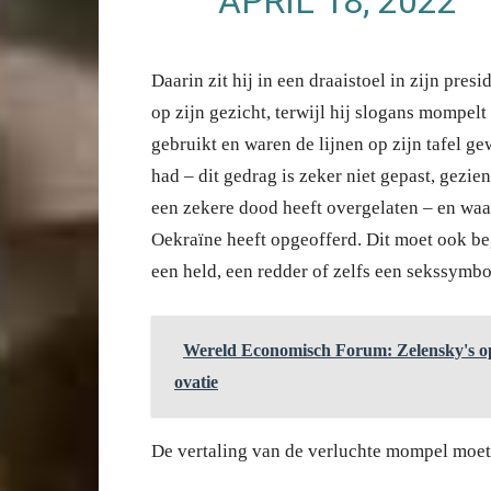
APRIL 18, 2022
Daarin zit hij in een draaistoel in zijn pre
op zijn gezicht, terwijl hij slogans mompelt 
gebruikt en waren de lijnen op zijn tafel g
had – dit gedrag is zeker niet gepast, gezie
een zekere dood heeft overgelaten – en waar
Oekraïne heeft opgeofferd. Dit moet ook b
een held, een redder of zelfs een sekssymbo
Wereld Economisch Forum: Zelensky's ope
ovatie
De vertaling van de verluchte mompel moet 