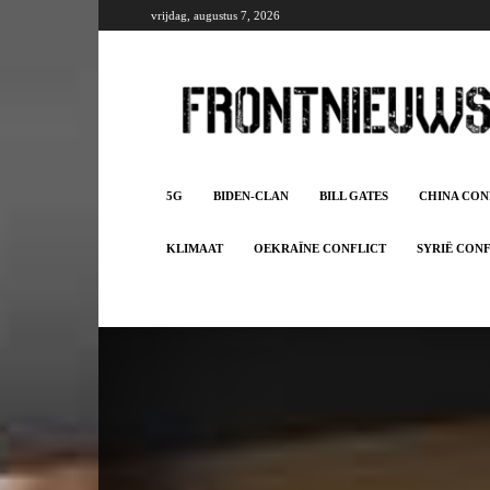
vrijdag, augustus 7, 2026
Frontnieuws
5G
BIDEN-CLAN
BILL GATES
CHINA CON
KLIMAAT
OEKRAÏNE CONFLICT
SYRIË CON