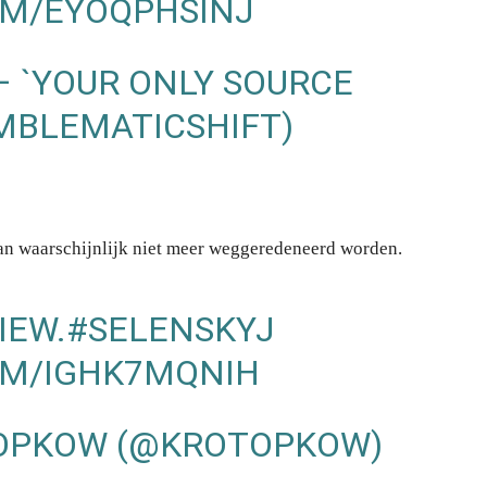
OM/EYOQPHSINJ
– `YOUR ONLY SOURCE
EMBLEMATICSHIFT)
 kan waarschijnlijk niet meer weggeredeneerd worden.
IEW.
#SELENSKYJ
OM/IGHK7MQNIH
TOPKOW (@KROTOPKOW)