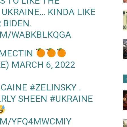
 TO LIKE THE
 UKRAINE… KINDA LIKE
 BIDEN.
COM/WABKBLKQGA
R MECTIN
RE)
MARCH 6, 2022
OCAINE
#ZELINSKY
.
ARLY SHEEN
#UKRAINE
COM/YFQ4MWCMIY