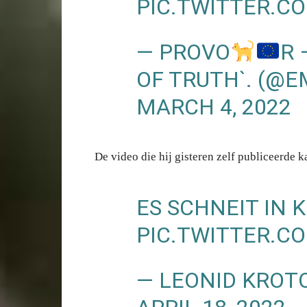
PIC.TWITTER.C
— PROVO
R 
OF TRUTH`. (@
MARCH 4, 2022
De video die hij gisteren zelf publiceerde
ES SCHNEIT IN K
PIC.TWITTER.C
— LEONID KRO