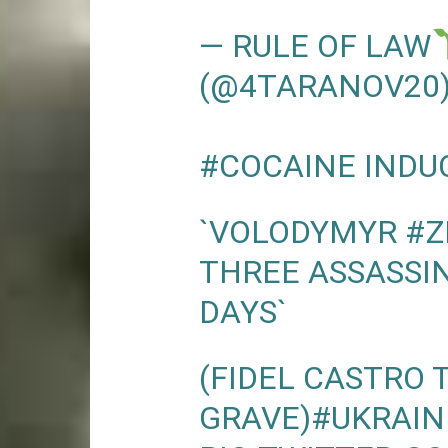
— RULE OF LAW
(@4TARANOV20
#COCAINE
INDU
`VOLODYMYR
#Z
THREE ASSASSI
DAYS`
(FIDEL CASTRO 
GRAVE)
#UKRAIN