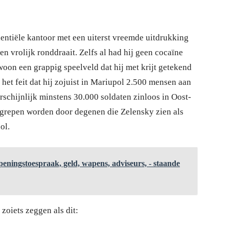
sidentiële kantoor met een uiterst vreemde uitdrukking
en vrolijk ronddraait. Zelfs al had hij geen cocaïne
ewoon een grappig speelveld dat hij met krijt getekend
n het feit dat hij zojuist in Mariupol 2.500 mensen aan
schijnlijk minstens 30.000 soldaten zinloos in Oost-
egrepen worden door degenen die Zelensky zien als
ol.
ningstoespraak, geld, wapens, adviseurs, - staande
zoiets zeggen als dit: