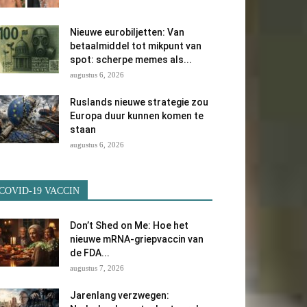
Nieuwe eurobiljetten: Van
betaalmiddel tot mikpunt van
spot: scherpe memes als...
augustus 6, 2026
Ruslands nieuwe strategie zou
Europa duur kunnen komen te
staan
augustus 6, 2026
COVID-19 VACCIN
Don’t Shed on Me: Hoe het
nieuwe mRNA-griepvaccin van
de FDA...
augustus 7, 2026
Jarenlang verzwegen: