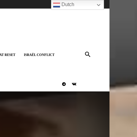
Dutch
AT RESET
ISRAËL CONFLICT