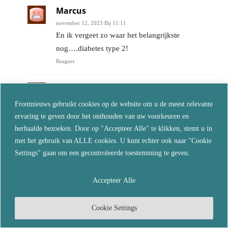
Marcus
november 12, 2023 Bij 11:11
En ik vergeet zo waar het belangrijkste
nog….diabetes type 2!
Reageer
sandra
november 12, 2023 Bij 11:42
Frontnieuws gebruikt cookies op de website om u de meest relevante
Dat is toch ook wat ik schrijf! Ik zeg dat je geen
ervaring te geven door het onthouden van uw voorkeuren en
bewerkt voedsel moet eten en wat is suiker?
herhaalde bezoeken. Door op "Accepteer Alle" te klikken, stemt u in
Koolhydraten kun je in 2 groepen verdelen,
met het gebruik van ALLE cookies. U kunt echter ook naar "Cookie
natuurlijk en bewerkt. Natuurlijke koolhydraten
Settings" gaan om een gecontroleerde toestemming te geven.
zitten in fruit en groenten en ook in vlees, zuivel
en eieren. De natuur heeft een mooi pakketje
Accepteer Alle
gemaakt zodat deze koolhydraten samen gaan met
vezels en vet. Vezels en vet zorgen ervoor dat de
Cookie Settings
koolhydraten zeer langzaam worden opgenomen