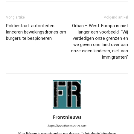
Vorig artikel
Volgend artikel
Politiestaat: autoriteiten
Orban – West-Europa is niet
lanceren bewakingsdrones om
langer een voorbeeld: “Wij
burgers te bespioneren
verdedigen onze grenzen en
we geven ons land over aan
onze eigen kinderen, niet aan
immigranten”
Frontnieuws
https://www.frontnieuws.com
Mijn lichaam is geen eigendom van de staat. Ik heb de uitsluitende en