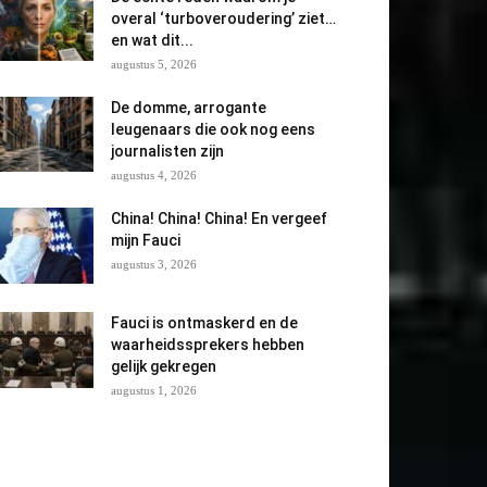
overal ‘turboveroudering’ ziet…
en wat dit...
augustus 5, 2026
De domme, arrogante
leugenaars die ook nog eens
journalisten zijn
augustus 4, 2026
China! China! China! En vergeef
mijn Fauci
augustus 3, 2026
Fauci is ontmaskerd en de
waarheidssprekers hebben
gelijk gekregen
augustus 1, 2026