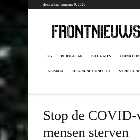
donderdag, augustus 6, 2026
Frontnieuws
5G
BIDEN-CLAN
BILL GATES
CHINA CON
KLIMAAT
OEKRAÏNE CONFLICT
SYRIË CON
Stop de COVID-va
mensen sterven