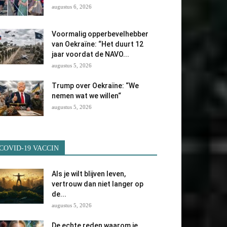
augustus 6, 2026
Voormalig opperbevelhebber
van Oekraïne: “Het duurt 12
jaar voordat de NAVO...
augustus 5, 2026
Trump over Oekraïne: “We
nemen wat we willen“
augustus 5, 2026
COVID-19 VACCIN
Als je wilt blijven leven,
vertrouw dan niet langer op
de...
augustus 5, 2026
De echte reden waarom je