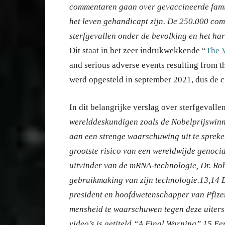
commentaren gaan over gevaccineerde famili
het leven gehandicapt zijn. De 250.000 co
sterfgevallen onder de bevolking en het har
Dit staat in het zeer indrukwekkende “
The 
and serious adverse events resulting from 
werd opgesteld in september 2021, dus de c
In dit belangrijke verslag over sterfgevall
werelddeskundigen zoals de Nobelprijswinn
aan een strenge waarschuwing uit te spreke
grootste risico van een wereldwijde genoci
uitvinder van de mRNA-technologie, Dr. Ro
gebruikmaking van zijn technologie.13,14 De
president en hoofdwetenschapper van Pfizer
mensheid te waarschuwen tegen deze uiterst
video’s is getiteld “A Final Warning”.15 