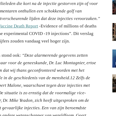
eleden die kort na de injectie gestorven zijn of voor
mmentaren onthullen een schokkende golf van
tverscheurende lijden dat deze injecties veroorzaken.”
Vaccine Death Report
-Evidence of millions of deaths
the experimental COVID -19 injections”. Dit verslag
ijfers zouden vandaag veel hoger zijn.
en stond ook:
“Deze alarmerende gegevens zetten
aar voor de geneeskunde, Dr. Luc Montagnier, ertoe
n dat wij thans geconfronteerd worden met het
de in de geschiedenis van de mensheid.12 Zelfs de
bert Malone, waarschuwt tegen deze injecties met
 situatie is zo ernstig dat de voormalige vice-
, Dr. Mike Yeadon, zich heeft uitgesproken om de
 gevaarlijke injecties. Een van zijn beroemdste
Een andere wetenschapper van wereldfaam, Geert