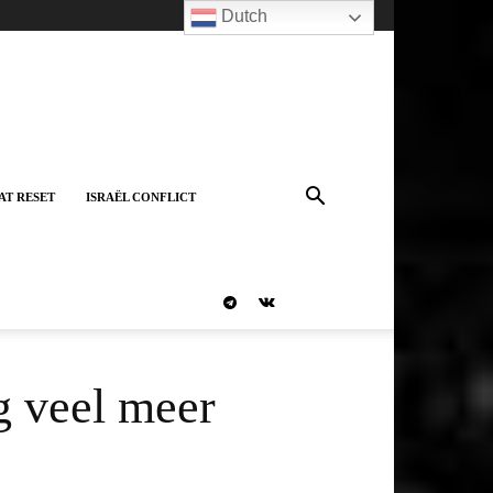
Dutch
AT RESET
ISRAËL CONFLICT
g veel meer