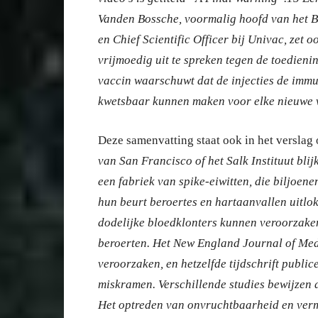
Vanden Bossche, voormalig hoofd van het B
en Chief Scientific Officer bij Univac, zet 
vrijmoedig uit te spreken tegen de toedieni
vaccin waarschuwt dat de injecties de imm
kwetsbaar kunnen maken voor elke nieuwe 
Deze samenvatting staat ook in het verslag 
van San Francisco of het Salk Instituut bli
een fabriek van spike-eiwitten, die biljoen
hun beurt beroertes en hartaanvallen uitlok
dodelijke bloedklonters kunnen veroorzaken
beroerten. Het New England Journal of Medi
veroorzaken, en hetzelfde tijdschrift publi
miskramen. Verschillende studies bewijzen d
Het optreden van onvruchtbaarheid en verm