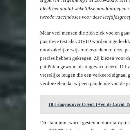
stijgen in vergelijking met 2019-2020. Met
bleek het aantal wekelijkse noodoproepen s
tweede vaccindoses voor deze leeftijdsgroe
Maar veel mensen die zich ziek voelen gaan
positieve test als COVID worden ingedeeld.
noodzakelijkerwijs onderzoeken of deze pat
precies hebben gekregen. Zij kiezen voor d
patiënten gewoon als ongevaccineerd. Dit ve
vreselijke leugen die een verkeerd signaal g
verdoezelen dat wij een pandemie van de g
18 Leugens over Covid-19 en de Covid-19 
Dit standpunt wordt gesteund door talrijke b