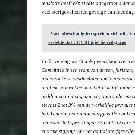
tenslotte heeft één studie aangetoond dat d
veel sterfgevallen ten gevolge van inenting
Vaccinbeschadigden spreken zich uit - Voe
vertelde dat COVID injectie veilig was
In dit verslag wordt ook gesproken over vac
Committee is een team van artsen, juristen
onderzoekers, vastbesloten om te onderzoeke
publiek. Hoewel het een betrekkelijk onbeke
meldingen binnengekomen, waaronder meer d
slechts 2 tot 3% van de werkelijke prevale
betekent dat het aantal sterfgevallen in Is
ongewenste bijwerkingen 375.400. Ook in Is
enorme stijging van het aantal sterfgevall