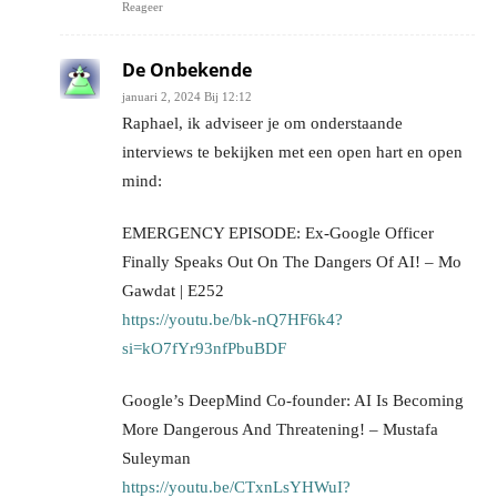
Reageer
De Onbekende
januari 2, 2024 Bij 12:12
Raphael, ik adviseer je om onderstaande
interviews te bekijken met een open hart en open
mind:
EMERGENCY EPISODE: Ex-Google Officer
Finally Speaks Out On The Dangers Of AI! – Mo
Gawdat | E252
https://youtu.be/bk-nQ7HF6k4?
si=kO7fYr93nfPbuBDF
Google’s DeepMind Co-founder: AI Is Becoming
More Dangerous And Threatening! – Mustafa
Suleyman
https://youtu.be/CTxnLsYHWuI?