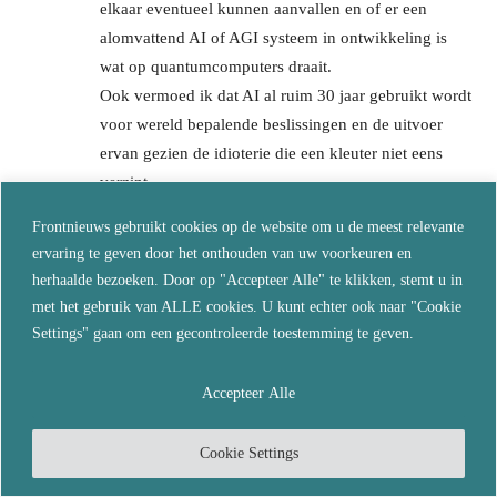
elkaar eventueel kunnen aanvallen en of er een
alomvattend AI of AGI systeem in ontwikkeling is
wat op quantumcomputers draait.
Ook vermoed ik dat AI al ruim 30 jaar gebruikt wordt
voor wereld bepalende beslissingen en de uitvoer
ervan gezien de idioterie die een kleuter niet eens
verzint.
Mike Adams denkt dat de ontwikkeling van robotten
Frontnieuws gebruikt cookies op de website om u de meest relevante
er binnen 10 jaar voor zorgt dat de mens zich moet
ervaring te geven door het onthouden van uw voorkeuren en
verstoppen voor de robot omdat ze dezelvde
herhaalde bezoeken. Door op "Accepteer Alle" te klikken, stemt u in
(schaarse) energie gebruiken.
met het gebruik van ALLE cookies. U kunt echter ook naar "Cookie
Reageer
Settings" gaan om een gecontroleerde toestemming te geven.
Tigron
Accepteer Alle
januari 2, 2024 Bij 13:07
Voor mij is AI een brevet van onvermogen van de
Cookie Settings
mens doordat kwesties, vragen, stellingen en