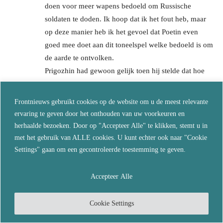
doen voor meer wapens bedoeld om Russische
soldaten te doden. Ik hoop dat ik het fout heb, maar
op deze manier heb ik het gevoel dat Poetin even
goed mee doet aan dit toneelspel welke bedoeld is om
de aarde te ontvolken.
Prigozhin had gewoon gelijk toen hij stelde dat hoe
langer dit conflict duurt en de Russen zich
terughoudend blijven opstellen, hoe incompetenter ze
Frontnieuws gebruikt cookies op de website om u de meest relevante
door het Westen afgeschilderd kunnen worden, en
ervaring te geven door het onthouden van uw voorkeuren en
hoe groter de kans wordt dat de NAVO erin stapt en
herhaalde bezoeken. Door op "Accepteer Alle" te klikken, stemt u in
we echt met een bloedige WO3 te maken gaan
met het gebruik van ALLE cookies. U kunt echter ook naar "Cookie
krijgen.
Settings" gaan om een gecontroleerde toestemming te geven.
Reageer
Accepteer Alle
Greet
juni 27, 2023 Bij 16:32
Cookie Settings
Ja ben het volledig met je eens. Maar toch putin is