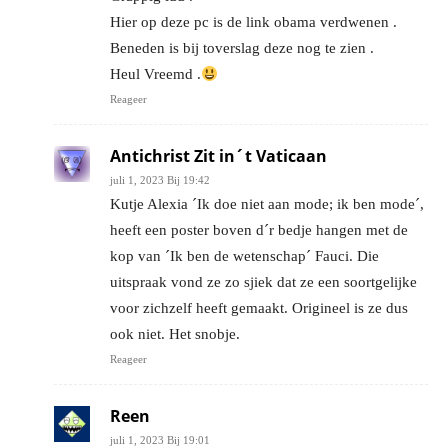
Hier op deze pc is de link obama verdwenen .
Beneden is bij toverslag deze nog te zien .
Heul Vreemd .
Reageer
Antichrist Zit in´t Vaticaan
juli 1, 2023 Bij 19:42
Kutje Alexia ´Ik doe niet aan mode; ik ben mode´,
heeft een poster boven d´r bedje hangen met de
kop van ´Ik ben de wetenschap´ Fauci. Die
uitspraak vond ze zo sjiek dat ze een soortgelijke
voor zichzelf heeft gemaakt. Origineel is ze dus
ook niet. Het snobje.
Reageer
Reen
juli 1, 2023 Bij 19:01