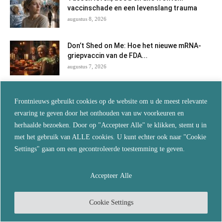
vaccinschade en een levenslang trauma
augustus 8, 2026
Don’t Shed on Me: Hoe het nieuwe mRNA-
griepvaccin van de FDA...
augustus 7, 2026
Jarenlang verzwegen: Nederlandse arts
Frontnieuws gebruikt cookies op de website om u de meest relevante
doet verslag van behandelingen met
ivermectine en...
ervaring te geven door het onthouden van uw voorkeuren en
augustus 7, 2026
herhaalde bezoeken. Door op "Accepteer Alle" te klikken, stemt u in
met het gebruik van ALLE cookies. U kunt echter ook naar "Cookie
Als je wilt blijven leven, vertrouw dan niet
Settings" gaan om een gecontroleerde toestemming te geven.
langer op de...
augustus 5, 2026
Accepteer Alle
De echte reden waarom je overal
‘turboveroudering’ ziet… en wat dit...
Cookie Settings
augustus 5, 2026