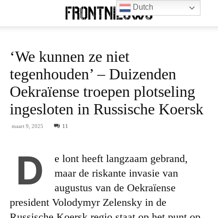
Dutch
‘We kunnen ze niet
tegenhouden’ – Duizenden
Oekraïense troepen plotseling
ingesloten in Russische Koersk
maart 9, 2025
11
D
e lont heeft langzaam gebrand,
maar de riskante invasie van
augustus van de Oekraïense
president Volodymyr Zelensky in de
Russische Koersk regio staat op het punt op