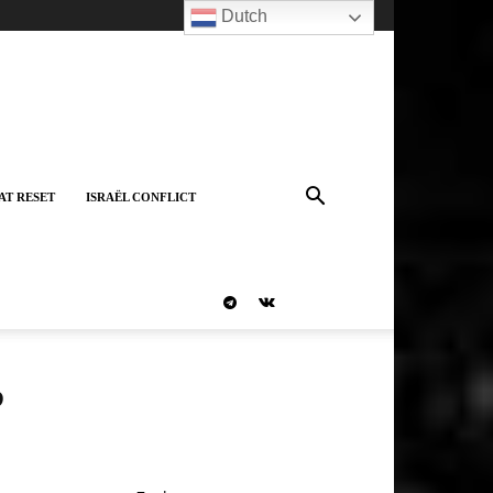
Dutch
AT RESET
ISRAËL CONFLICT
?