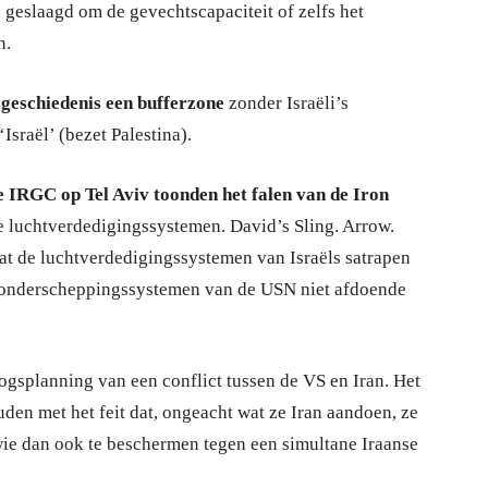
in geslaagd om de gevechtscapaciteit of zelfs het
n.
 geschiedenis een bufferzone
zonder Israëli’s
sraël’ (bezet Palestina).
e IRGC op Tel Aviv toonden het falen van de Iron
e luchtverdedigingssystemen. David’s Sling. Arrow.
t de luchtverdedigingssystemen van Israëls satrapen
de onderscheppingssystemen van de USN niet afdoende
ogsplanning van een conflict tussen de VS en Iran. Het
den met het feit dat, ongeacht wat ze Iran aandoen, ze
n wie dan ook te beschermen tegen een simultane Iraanse