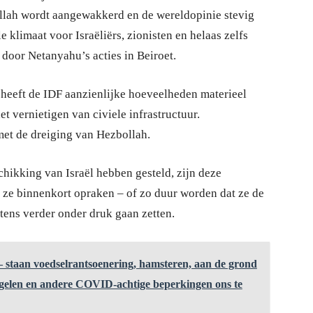
llah wordt aangewakkerd en de wereldopinie stevig
 klimaat voor Israëliërs, zionisten en helaas zelfs
 door Netanyahu’s acties in Beiroet.
 heeft de IDF aanzienlijke hoeveelheden materieel
t vernietigen van civiele infrastructuur.
 met de dreiging van Hezbollah.
hikking van Israël hebben gesteld, zijn deze
n ze binnenkort opraken – of zo duur worden dat ze de
ens verder onder druk gaan zetten.
s“ – staan voedselrantsoenering, hamsteren, aan de grond
regelen en andere COVID-achtige beperkingen ons te