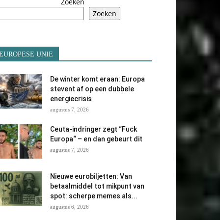
Zoeken
Zoeken
EUROPESE UNIE
De winter komt eraan: Europa
stevent af op een dubbele
energiecrisis
augustus 7, 2026
Ceuta-indringer zegt “Fuck
Europa“ – en dan gebeurt dit
augustus 7, 2026
Nieuwe eurobiljetten: Van
betaalmiddel tot mikpunt van
spot: scherpe memes als...
augustus 6, 2026