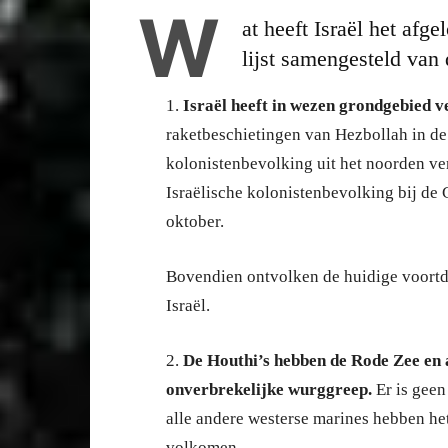
W
at heeft Israël het afge
lijst samengesteld van 
1.
Israël heeft in wezen grondgebied ve
raketbeschietingen van Hezbollah in d
kolonistenbevolking uit het noorden ver
Israëlische kolonistenbevolking bij de 
oktober.
Bovendien ontvolken de huidige voortd
Israël.
2.
De Houthi’s hebben de Rode Zee en a
onverbrekelijke wurggreep.
Er is gee
alle andere westerse marines hebben he
volkomen.