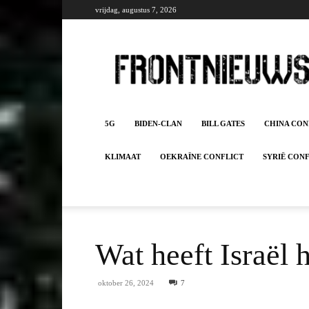
vrijdag, augustus 7, 2026
Frontnieuws
5G
BIDEN-CLAN
BILL GATES
CHINA CON
KLIMAAT
OEKRAÏNE CONFLICT
SYRIË CON
Wat heeft Israël 
oktober 26, 2024
7