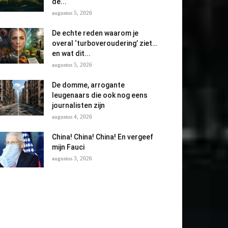
de...
augustus 5, 2026
De echte reden waarom je
overal ‘turboveroudering’ ziet…
en wat dit...
augustus 5, 2026
De domme, arrogante
leugenaars die ook nog eens
journalisten zijn
augustus 4, 2026
China! China! China! En vergeef
mijn Fauci
augustus 3, 2026