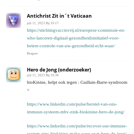
Antichrist Zit in´t Vaticaan
juli 11, 2023 Bij 10:17
https://stichtingvaccinvrij.nl/europese-commissie-en-
who-lanceren-digitaal-gezondheidsinitiatief-voor-
betere-controle-van-uw-gezondheid-echt-waar/
Reageer
Hero de Jong (onderzoeker)
juli 11, 2023 Bij 10:36
bioKinine, helpt ook tegen : Guillain-Barre-syndroom
>
https://www.linkedin.com/pulse/herstel-van-ons-
immuun-systeem-mbv-zink-biokinine-hero-de-jong/
https://www.linkedin.com/pulse/recover-our-immune-
system-zinc-biokinine-make-your-own-hero-de-jong/