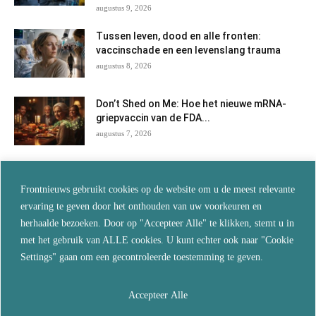
augustus 9, 2026
Tussen leven, dood en alle fronten:
vaccinschade en een levenslang trauma
augustus 8, 2026
Don’t Shed on Me: Hoe het nieuwe mRNA-
griepvaccin van de FDA...
augustus 7, 2026
Jarenlang verzwegen: Nederlandse arts
doet verslag van behandelingen met
Frontnieuws gebruikt cookies op de website om u de meest relevante
ivermectine en...
ervaring te geven door het onthouden van uw voorkeuren en
augustus 7, 2026
herhaalde bezoeken. Door op "Accepteer Alle" te klikken, stemt u in
met het gebruik van ALLE cookies. U kunt echter ook naar "Cookie
Als je wilt blijven leven, vertrouw dan niet
Settings" gaan om een gecontroleerde toestemming te geven.
langer op de...
augustus 5, 2026
Accepteer Alle