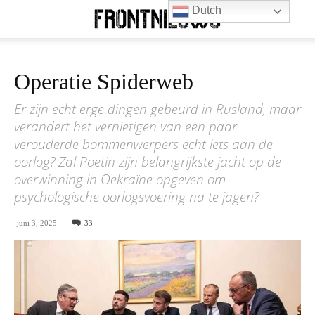
Dutch
Operatie Spiderweb
Er zijn echt erge dingen gebeurd in Rusland, maar
verandert het vernietigen van een paar
verouderde bommenwerpers echt iets aan de
oorlog? Zal Poetin zijn belangrijkste jacht op de
overwinning in Oekraïne opgeven om
psychologische oorlogsvoering na te jagen?
juni 3, 2025
33