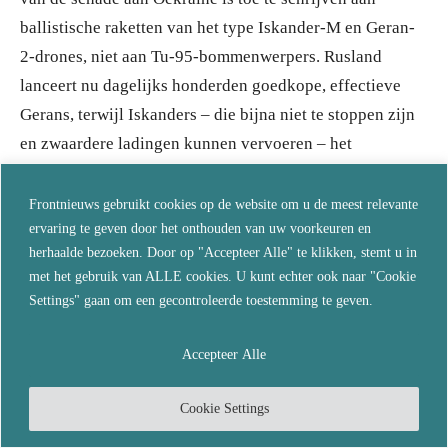
ballistische raketten van het type Iskander-M en Geran-
2-drones, niet aan Tu-95-bommenwerpers. Rusland
lanceert nu dagelijks honderden goedkope, effectieve
Gerans, terwijl Iskanders – die bijna niet te stoppen zijn
en zwaardere ladingen kunnen vervoeren – het
belangrijkste middel blijven om zowel statische als
mobiele doelen te raken. Tu-95’s en Tu-160’s vuren
Frontnieuws gebruikt cookies op de website om u de meest relevante
ervaring te geven door het onthouden van uw voorkeuren en
daarentegen Kh-101-kruisraketten af, die langdurige
herhaalde bezoeken. Door op "Accepteer Alle" te klikken, stemt u in
logistieke voorbereidingen vereisen, minder veelzijdig
met het gebruik van ALLE cookies. U kunt echter ook naar "Cookie
zijn en kwetsbaarder voor luchtverdediging.
Settings" gaan om een gecontroleerde toestemming te geven.
Hoewel het verlies van zelfs maar een paar
Accepteer Alle
bommenwerpers kostbaar is – gezien hun
onvervangbaarheid en lange reparatietijden – is hun
Cookie Settings
operationele rol in vergelijking met raketten en drones