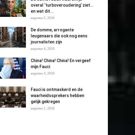
overal ‘turboveroudering’ ziet…
en wat dit...
augustus 5, 2026
De domme, arrogante
leugenaars die ook nog eens
journalisten zijn
augustus 4, 2026
China! China! China! En vergeef
mijn Fauci
augustus 3, 2026
Fauci is ontmaskerd en de
waarheidssprekers hebben
gelijk gekregen
augustus 1, 2026