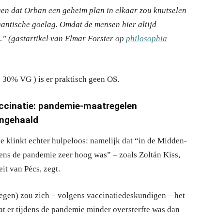
gen dat Orban een geheim plan in elkaar zou knutselen
igantische goelag. Omdat de mensen hier altijd
” (gastartikel van Elmar Forster op
philosophia
 30% VG ) is er praktisch geen OS.
accinatie: pandemie-maatregelen
ingehaald
e klinkt echter hulpeloos: namelijk dat “in de Midden-
dens de pandemie zeer hoog was” – zoals Zoltán Kiss,
it van Pécs, zegt.
gen) zou zich – volgens vaccinatiedeskundigen – het
t er tijdens de pandemie minder oversterfte was dan