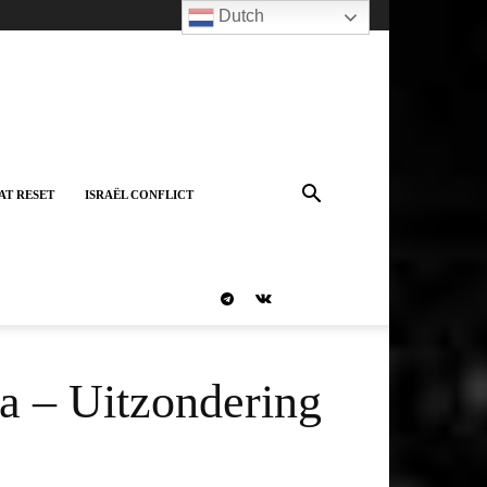
Dutch
AT RESET
ISRAËL CONFLICT
a – Uitzondering