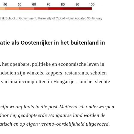
tie als Oostenrijker in het buitenland in
 het openbare, politieke en economische leven in
dsdien zijn winkels, kappers, restaurants, scholen
vaccinatiecomplotten in Hongarije – om het slechte
ik mijn woonplaats in die post-Metternisch onderworpen
t door mij geadopteerde Hongaarse land worden de
isch en op eigen verantwoordelijkheid uitgevoerd.