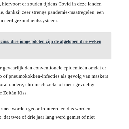
 hiervoor: er zouden tijdens Covid in deze landen
e, dankzij zeer strenge pandemie-maatregelen, een
anceerd gezondheidssysteem.
ns: drie jonge piloten zijn de afgelopen drie weken
 gevaarlijk dan conventionele epidemieën omdat er
ep of pneumokokken-infecties als gevolg van maskers
ral oudere, chronisch zieke of meer gevoelige
e Zoltán Kiss.
 ermee worden geconfronteerd en dus worden
, dat twee of drie jaar lang werd gemist of niet