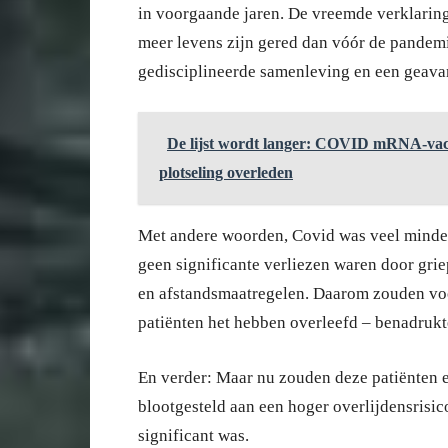
in voorgaande jaren. De vreemde verklaring
meer levens zijn gered dan vóór de pandemi
gedisciplineerde samenleving en een geav
De lijst wordt langer: COVID mRNA-vacci
plotseling overleden
Met andere woorden, Covid was veel minder
geen significante verliezen waren door gri
en afstandsmaatregelen. Daarom zouden voo
patiënten het hebben overleefd – benadrukt
En verder: Maar nu zouden deze patiënten
blootgesteld aan een hoger overlijdensrisico
significant was.