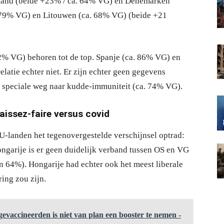
tland (beide +23% / ca. 64% VG) en Denemarken
. 79% VG) en Litouwen (ca. 68% VG) (beide +21
2% VG) behoren tot de top. Spanje (ca. 86% VG) en
latie echter niet. Er zijn echter geen gegevens
 speciale weg naar kudde-immuniteit (ca. 74% VG).
aissez-faire versus covid
EU-landen het tegenovergestelde verschijnsel optrad:
Hongarije is er geen duidelijk verband tussen OS en VG
n 64%). Hongarije had echter ook het meest liberale
ing zou zijn.
vaccineerden is niet van plan een booster te nemen -