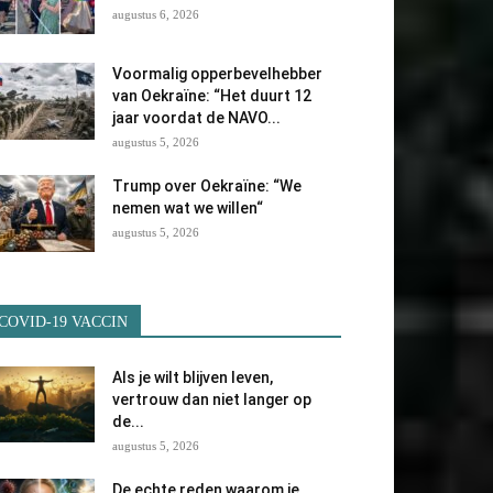
augustus 6, 2026
Voormalig opperbevelhebber
van Oekraïne: “Het duurt 12
jaar voordat de NAVO...
augustus 5, 2026
Trump over Oekraïne: “We
nemen wat we willen“
augustus 5, 2026
COVID-19 VACCIN
Als je wilt blijven leven,
vertrouw dan niet langer op
de...
augustus 5, 2026
De echte reden waarom je