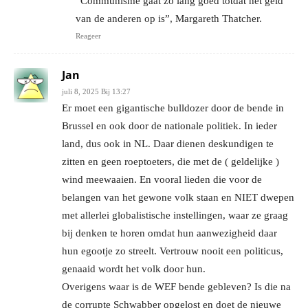
“Communisme gaat zo lang goed totdat het geld
van de anderen op is”, Margareth Thatcher.
Reageer
Jan
juli 8, 2025 Bij 13:27
Er moet een gigantische bulldozer door de bende in
Brussel en ook door de nationale politiek. In ieder
land, dus ook in NL. Daar dienen deskundigen te
zitten en geen roeptoeters, die met de ( geldelijke )
wind meewaaien. En vooral lieden die voor de
belangen van het gewone volk staan en NIET dwepen
met allerlei globalistische instellingen, waar ze graag
bij denken te horen omdat hun aanwezigheid daar
hun egootje zo streelt. Vertrouw nooit een politicus,
genaaid wordt het volk door hun.
Overigens waar is de WEF bende gebleven? Is die na
de corrupte Schwabber opgelost en doet de nieuwe