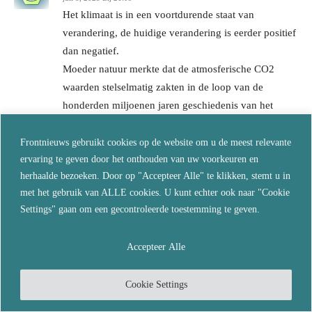
Het klimaat is in een voortdurende staat van
verandering, de huidige verandering is eerder positief
dan negatief.
Moeder natuur merkte dat de atmosferische CO2
waarden stelselmatig zakten in de loop van de
honderden miljoenen jaren geschiedenis van het
leven op aarde.
Tot op een punt juist voor de industriële revolutie dat
Frontnieuws gebruikt cookies op de website om u de meest relevante
ervaring te geven door het onthouden van uw voorkeuren en
die atmosferische waarden gezakt waren tot een
herhaalde bezoeken. Door op "Accepteer Alle" te klikken, stemt u in
gevaarlijk laag punt in de buurt van 200 ppm, vanaf
met het gebruik van ALLE cookies. U kunt echter ook naar "Cookie
200 ppm beginnen planten immers af te sterven ,
Settings" gaan om een gecontroleerde toestemming te geven.
vanaf 150 ppm kan geen enkele plant meer leven en
is het gedaan met het leven op aarde.
Accepteer Alle
Daarom bracht de vooruitziende moeder aarde zo’n
200000 jaar geleden de homo sapiens op het toneel
Cookie Settings
die uiteindelijk evolueerde tot de soort die slim
genoeg was om de de in de grond gekapselde CO2