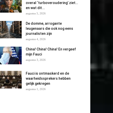
overal ‘turboveroudering’ ziet…
en wat dit...
augustus 5, 2026
De domme, arrogante
leugenaars die ook nog eens
journalisten zijn
augustus 4, 2026
China! China! China! En vergeef
mijn Fauci
augustus 3, 2026
Fauci is ontmaskerd en de
waarheidssprekers hebben
gelijk gekregen
augustus 1, 2026