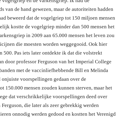
 vogelgriep en de varkensgriep. Ik had de
jds van de hand gewezen, maar de autoriteiten hadden
d beweerd dat de vogelgriep tot 150 miljoen mensen
delijk kostte de vogelgriep minder dan 500 mensen het
varkensgriep in 2009 aan 65.000 mensen het leven zou
dicijnen die moesten worden weggegooid. Ook hier
 500. Pas iets later ontdekte ik dat die volstrekt
 door professor Ferguson van het Imperial College
e banden met de vaccinliefhebbende Bill en Melinda
 onjuiste voorspellingen gedaan over de
 tot 150.000 mensen zouden kunnen sterven, maar het
lege dat verschrikkelijke voorspellingen deed over
Ferguson, die later als zeer gebrekkig werden
 dieren onnodig werden gedood en kostten het Verenigd