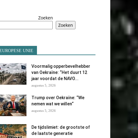
Zoeken
Zoeken
EUROPESE UNIE
Voormalig opperbevelhebber
van Oekraïne: “Het duurt 12
jaar voordat de NAVO...
augustus 5, 2026
Trump over Oekraïne: “We
nemen wat we willen“
augustus 5, 2026
De tijdslimiet: de grootste of
de laatste generatie