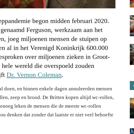
neppandemie begon midden februari 2020.
 genaamd Ferguson, werkzaam aan het
en, joeg miljoenen mensen de stuipen op
leen al in het Verenigd Koninkrijk 600.000
esproken over miljoenen zieken in Groot-
e hele wereld die overspoeld zouden
jft
Dr. Vernon Coleman
.
tal doen, en binnen enkele dagen annuleerden mensen
len, zeep en brood. De Britten kopen altijd wc-rollen,
 genoeg leken de mensen die de meeste wc-rollen
ou denken dat zonder dat laatste er niet veel behoefte