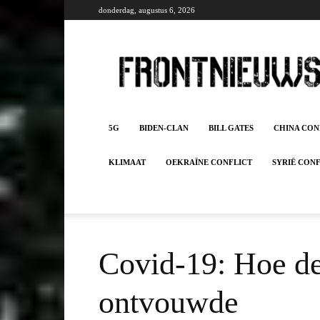
donderdag, augustus 6, 2026
Frontnieuws
5G
BIDEN-CLAN
BILL GATES
CHINA CON
KLIMAAT
OEKRAÏNE CONFLICT
SYRIË CON
Covid-19: Hoe de
ontvouwde