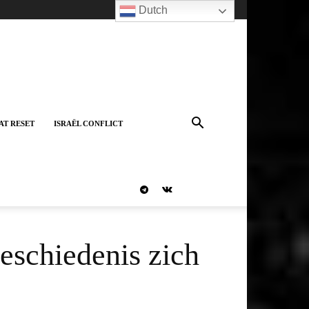
Dutch
AT RESET
ISRAËL CONFLICT
eschiedenis zich