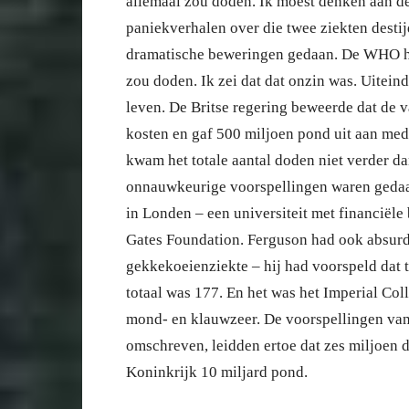
allemaal zou doden. Ik moest denken aan de
paniekverhalen over die twee ziekten desti
dramatische beweringen gedaan. De WHO ha
zou doden. Ik zei dat dat onzin was. Uitein
leven. De Britse regering beweerde dat de 
kosten en gaf 500 miljoen pond uit aan me
kwam het totale aantal doden niet verder dan
onnauwkeurige voorspellingen waren gedaan
in Londen – een universiteit met financiël
Gates Foundation. Ferguson had ook absurd
gekkekoeienziekte – hij had voorspeld dat
totaal was 177. En het was het Imperial Col
mond- en klauwzeer. De voorspellingen van 
omschreven, leidden ertoe dat zes miljoen
Koninkrijk 10 miljard pond.