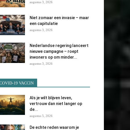
augustus 3, 2026
Niet zomaar een invasie – maar
een capitulatie
augustus 3, 2026
Nederlandse regering lanceert
nieuwe campagne – roept
inwoners op om minder...
augustus 3, 2026
COVID-19 VACCIN
Als je wilt blijven leven,
vertrouw dan niet langer op
de...
augustus 5, 2026
De echte reden waarom je