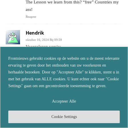
The Lesson we learn from this? “free” Countries my
ass!
Reageer
Hendrik
oktober 16, 2024 Bij 09:59
Voorgelezen versie:
https://old.bitchute.com/video/SkkoqB76PxWG/
Frontnieuws gebruikt cookies op de website om u de meest relevante
Reageer
ervaring te geven door het onthouden van uw voorkeuren en
herhaalde bezoeken. Door op "Accepteer Alle" te klikken, stemt u in
Patrick
met het gebruik van ALLE cookies. U kunt echter ook naar "Cookie
oktober 16, 2024 Bij 11:01
Settings" gaan om een gecontroleerde toestemming te geven.
….’wetgevers en ambtenaren’…. de belangrijke
politici echter, zij die het dus voor t zeggen
Accepteer Alle
hebben….die zwijgen.
Reageer
Cookie Settings