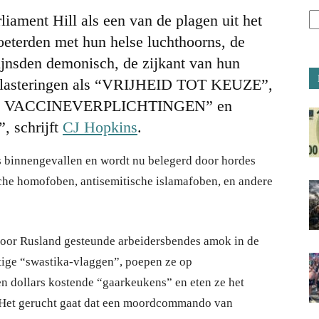
liament Hill als een van de plagen uit het
eterden met hun helse luchthoorns, de
rijnsden demonisch, de zijkant van hun
dslasteringen als “VRIJHEID TOT KEUZE”,
 VACCINEVERPLICHTINGEN” en
schrijft
CJ Hopkins
.
s binnengevallen en wordt nu belegerd door hordes
ische homofoben, antisemitische islamafoben, en andere
door Rusland gesteunde arbeidersbendes amok in de
tige “swastika-vlaggen”, poepen ze op
 dollars kostende “gaarkeukens” en eten ze het
. Het gerucht gaat dat een moordcommando van