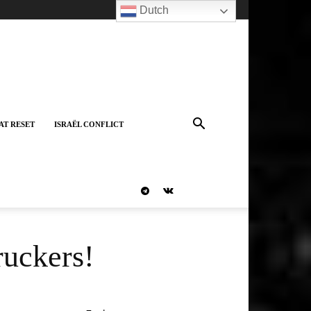
Dutch
AT RESET
ISRAËL CONFLICT
ruckers!