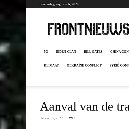
donderdag, augustus 6, 2026
Frontnieuws
5G
BIDEN-CLAN
BILL GATES
CHINA CON
KLIMAAT
OEKRAÏNE CONFLICT
SYRIË CON
Aanval van de tr
februari 5, 2022
10