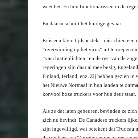
weet het. En hun functionarissen in de rege
En daarin schuilt het huidige gevaar.
Er is een klein tijdsbestek – misschien een
“overwinning op het virus” uit te roepen e
“vaccinatieplichten” en de rest van de zog
regeringen zijn daar al mee bezig, Engela
Finland, Ierland, enz. Zij hebben gezien in 
het Nieuwe Normaal in hun landen te ontman
konvooi boze truckers voor hun deur staat.
Als ze dat laten gebeuren, bevinden ze zich
zich nu bevindt. De Canadese truckers lijken
zijn ingewilligd, wat betekent dat Trudeau 
de truckers, of (2) proberen om ze met gewe