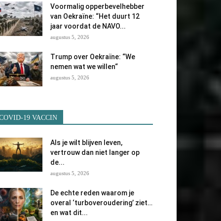
Voormalig opperbevelhebber
van Oekraïne: “Het duurt 12
jaar voordat de NAVO...
augustus 5, 2026
Trump over Oekraïne: “We
nemen wat we willen“
augustus 5, 2026
COVID-19 VACCIN
Als je wilt blijven leven,
vertrouw dan niet langer op
de...
augustus 5, 2026
De echte reden waarom je
overal ‘turboveroudering’ ziet…
en wat dit...