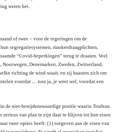
ring weten het.
 maand of twee – voor de regeringen om de
n hun segregatiesystemen, maskerdraagplichten,
enaamde “Covid-beperkingen” terug te draaien. Veel
nd, Noorwegen, Denemarken, Zweden, Zwitserland,
welke richting de wind waait, en zij haasten zich om
telen voordat … nou ja, je weet wel, voordat een
 in de niet-benijdenswaardige positie waarin Trudeau
 serieus van plan te zijn daar te blijven tot hun eisen
maar twee opties heeft: (1) toegeven aan de eisen van
ld te verwijderen. Er wordt al gesproken over het