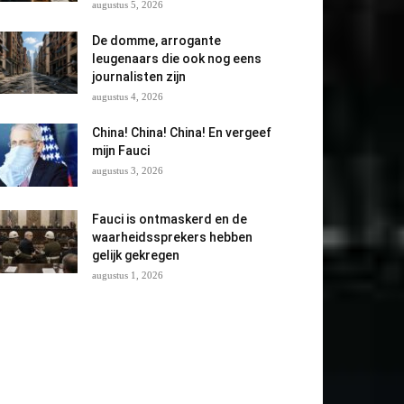
augustus 5, 2026
De domme, arrogante
leugenaars die ook nog eens
journalisten zijn
augustus 4, 2026
China! China! China! En vergeef
mijn Fauci
augustus 3, 2026
Fauci is ontmaskerd en de
waarheidssprekers hebben
gelijk gekregen
augustus 1, 2026