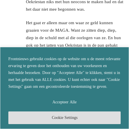
Oekriestan niks met hun neocons te maken had en dat
het daar niet mee begonnen was.
Het gaat er alleen maar om waar ze geld kunnen
graaien voor de MAGA. Want ze zitten diep, diep,
diep in de schuld met al die oorlogen van ze. En hun
gok op het jatten van Oekristan is in de pan gehakt
door Rusland. Lekker nog effe plukken van Europa
Frontnieuws gebruikt cookies op de website om u de meest relevante
nu en ondertussen de volgende stappen voorbereiden
ervaring te geven door het onthouden van uw voorkeuren en
– Rusland moet nog gepakt worden, en China moet er
herhaalde bezoeken. Door op "Accepteer Alle" te klikken, stemt u in
aan. Hoppa. Als het ene plan niet lukt, gewoon
met het gebruik van ALLE cookies. U kunt echter ook naar "Cookie
doorknallen met het volgende plan. En de bevolking
Settings" gaan om een gecontroleerde toestemming te geven.
is te stom om het te doorzien, die zijn dolblij dat ze
geen belasting meer hoeven te betalen. Ja, ja, dat
Accepteer Alle
zeggen we ze, maar dat gebeurt lekker toch niet.
Maar zo hou je ze koest. Elke 4 jaar weer: de
Cookie Settings
belasting en de Roe vs Wade uitspelen. En nu effe
met de vinger wijzen naar die stomme ganzen in