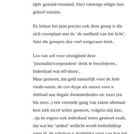
(iplv gezond-verstand, btw) vanwege religie hun
geloof ontzien.
En helaas het juist precies ook deze groep is die
zich voortplant met de ‘de snelheid van het licht’.
Juist die groepen duz veel weigeraars kent..
Los van wtf voor zinnigheid deze
‘journalist/corspondent’ denk te beschrijven..
Inderdaad wat off-shore..
Maar gestoort, dat geld natuurlijk voor de hele
virale-onzin, de cov-hype als smoes voor n
shitload aan ilegale dwanmethodes etc enzo (en
bla enzo..) een vreemde gang van zaken allemaal
best ziek en/of welzo gestoort, volgens mij dan..
..tja tis ergens ook inderdaad netzo gestoort zoals,
dat wat het ‘artikel’ wellicht wordt bedoeld(kep
geen id, de schrijver n duidelijke visie van hoe het