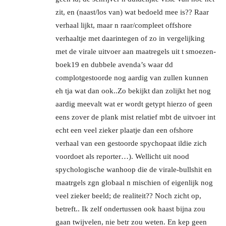
zit, en (naast/los van) wat bedoeld mee is?? Raar
verhaal lijkt, maar n raar/compleet offshore
verhaaltje met daarintegen of zo in vergelijking
met de virale uitvoer aan maatregels uit t smoezen-
boek19 en dubbele avenda’s waar dd
complotgestoorde nog aardig van zullen kunnen
eh tja wat dan ook..Zo bekijkt dan zolijkt het nog
aardig meevalt wat er wordt getypt hierzo of geen
eens zover de plank mist relatief mbt de uitvoer int
echt een veel zieker plaatje dan een ofshore
verhaal van een gestoorde spychopaat ildie zich
voordoet als reporter…). Wellicht uit nood
spychologische wanhoop die de virale-bullshit en
maatrgels zgn globaal n mischien of eigenlijk nog
veel zieker beeld; de realiteit?? Noch zicht op,
betreft.. Ik zelf ondertussen ook haast bijna zou
gaan twijvelen, nie betr zou weten. En kep geen