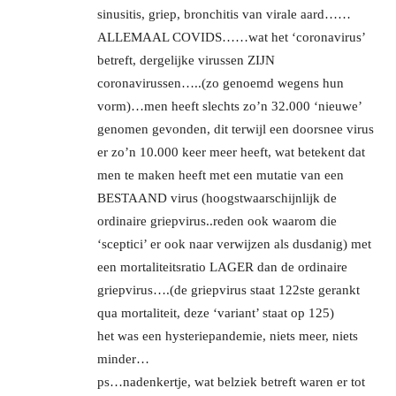
sinusitis, griep, bronchitis van virale aard……
ALLEMAAL COVIDS……wat het ‘coronavirus’
betreft, dergelijke virussen ZIJN
coronavirussen…..(zo genoemd wegens hun
vorm)…men heeft slechts zo’n 32.000 ‘nieuwe’
genomen gevonden, dit terwijl een doorsnee virus
er zo’n 10.000 keer meer heeft, wat betekent dat
men te maken heeft met een mutatie van een
BESTAAND virus (hoogstwaarschijnlijk de
ordinaire griepvirus..reden ook waarom die
‘sceptici’ er ook naar verwijzen als dusdanig) met
een mortaliteitsratio LAGER dan de ordinaire
griepvirus….(de griepvirus staat 122ste gerankt
qua mortaliteit, deze ‘variant’ staat op 125)
het was een hysteriepandemie, niets meer, niets
minder…
ps…nadenkertje, wat belziek betreft waren er tot