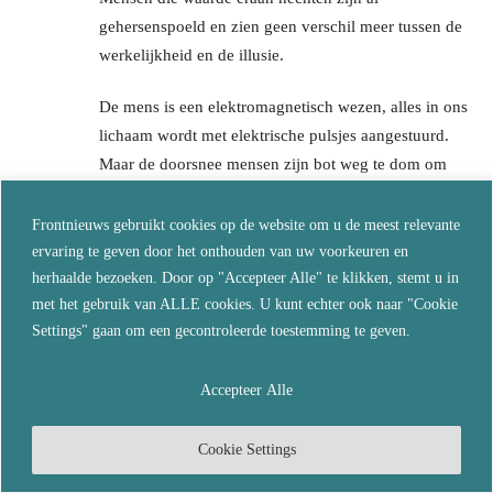
gehersenspoeld en zien geen verschil meer tussen de
werkelijkheid en de illusie.
De mens is een elektromagnetisch wezen, alles in ons
lichaam wordt met elektrische pulsjes aangestuurd.
Maar de doorsnee mensen zijn bot weg te dom om
dat te beseffen. Die omarmen hun WIFI, Hun
Smartphone die een verlengstuk van hun zelf zijn
Frontnieuws gebruikt cookies op de website om u de meest relevante
geworden. Omarmen het 4,4+ en het 5G netwerk.
ervaring te geven door het onthouden van uw voorkeuren en
herhaalde bezoeken. Door op "Accepteer Alle" te klikken, stemt u in
Sommigen gaan al helemaal op in hun virtuele
met het gebruik van ALLE cookies. U kunt echter ook naar "Cookie
games, waardoor ze af en toe geen verschil meer zien
Settings" gaan om een gecontroleerde toestemming te geven.
tussen fysieke werkelijkheid en die virtuele
werkelijkheid.
Accepteer Alle
WIFI zendt uit op 2,45 GHz. de zelfde frequentie als
je magnetron, die een glas water binnen een minuut
Cookie Settings
aan het koken krijgt. Daar de mens nog voor 75% uit