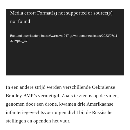
Videospeler
Media error: Format(s) not supported or source(s)
not found
Bestand downloaden: https://warnews247.gr/wp-content/uploads/2023/07/11-
37.mp4?_=7
In een andere strijd werden verschillende Oekraïense
Bradley BMP’s vernietigd. Zoals te zien is op de video,
genomen door een drone, kwamen drie Amerikaanse
infanteriegevechtsvoertuigen dicht bij de Russische
stellingen en openden het vuur.