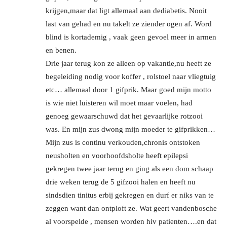
krijgen,maar dat ligt allemaal aan dediabetis. Nooit
last van gehad en nu takelt ze ziender ogen af. Word
blind is kortademig , vaak geen gevoel meer in armen
en benen.
Drie jaar terug kon ze alleen op vakantie,nu heeft ze
begeleiding nodig voor koffer , rolstoel naar vliegtuig
etc… allemaal door 1 gifprik. Maar goed mijn motto
is wie niet luisteren wil moet maar voelen, had
genoeg gewaarschuwd dat het gevaarlijke rotzooi
was. En mijn zus dwong mijn moeder te gifprikken…
Mijn zus is continu verkouden,chronis ontstoken
neusholten en voorhoofdsholte heeft epilepsi
gekregen twee jaar terug en ging als een dom schaap
drie weken terug de 5 gifzooi halen en heeft nu
sindsdien tinitus erbij gekregen en durf er niks van te
zeggen want dan ontploft ze. Wat geert vandenbosche
al voorspelde , mensen worden hiv patienten….en dat