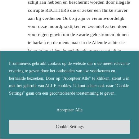
schijt aan hebben en beschermt worden door illegale
corrupte RECHTERS die er zeker een flinke stuiver
aan bij verdienen Ook zij zijn er verantwoordelijk
voor deze moordpraktijken en zwendel zaken doen
voor eigen gewin om de zwarte geldstromen binnen
te harken en de mens maar in de Allende achter te
laten in hun illegale rechtbank zomaar wat uit te
kramen en de centen zijn binnen voor deze corrupte
Frontnieuws gebruikt cookies op de website om u de meest relevante
en omgekochte rechters die ze uit de rechtbank
ervaring te geven door het onthouden van uw voorkeuren en
moeten schoppen zijn zijn het niet waard het zijn
herhaalde bezoeken. Door op "Accepteer Alle" te klikken, stemt u in
ongedierte waar je tegen praat!!!!
met het gebruik van ALLE cookies. U kunt echter ook naar "Cookie
Reageer
Settings" gaan om een gecontroleerde toestemming te geven.
Erwin
Accepteer Alle
november 8, 2023 Bij 13:22
Zolang wij politiek den haag, chemtrails en 5g
Cookie Settings
accepteren zijn wij geen ene haar beter dan de
geprikten. En daar zitten OOK goede mensen