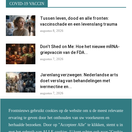
COVID-19 VACCIN
Tussen leven, dood en alle fronten:
vaccinschade en een levenslang trauma
augustus 8, 2026
Don’t Shed on Me: Hoe het nieuwe mRNA-
griepvaccin van de FDA...
augustus 7, 2026
Jarenlang verzwegen: Nederlandse arts
doet verslag van behandelingen met
ivermectine en...
augustus 7, 2026
Als je wilt blijven leven, vertrouw dan niet
Frontnieuws gebruikt cookies op de website om u de meest relevante
langer op de...
ervaring te geven door het onthouden van uw voorkeuren en
augustus 5, 2026
herhaalde bezoeken. Door op "Accepteer Alle" te klikken, stemt u in
met het gebruik van ALLE cookies. U kunt echter ook naar "Cookie