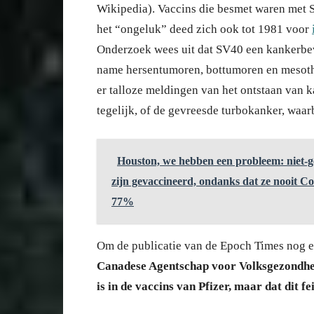
Wikipedia). Vaccins die besmet waren met S
het “ongeluk” deed zich ook tot 1981 voor
Onderzoek wees uit dat SV40 een kankerbe
name hersentumoren, bottumoren en mesoth
er talloze meldingen van het ontstaan van
tegelijk, of de gevreesde turbokanker, waarb
Houston, we hebben een probleem: niet-g
zijn gevaccineerd, ondanks dat ze nooit Co
77%
Om de publicatie van de Epoch Times nog een
Canadese Agentschap voor Volksgezondhei
is in de vaccins van Pfizer, maar dat dit