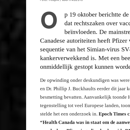
O
p 19 oktober berichtte d
dat rechtszaken over vac
beïnvloeden. De mainstre
Canadese autoriteiten heeft Pfize
sequentie van het Simian-virus SV
kankerverwekkend is. Met een beet
onmiddellijk gestopt kunnen worde
De opwinding onder deskundigen was were
en Dr. Phillip J. Buckhaults eerder dit jaa
besmetting bevatten. Aanvankelijk toonde H
tegenstelling tot veel Europese landen, to
stelde het een onderzoek in.
Epoch Times ci
“Health Canada was in staat om de aanwez