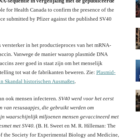
NA-sequentie in vergelijking met de gepubliceerde
ble for Health Canada to confirm the presence of the
e submitted by Pfizer against the published SV40
s versterker in het productieproces van het mRNA-
e vaccin. Vanwege de manier waarop plasmide DNA
accins zeer goed in staat zijn om het menselijk
elling tot wat de fabrikanten beweren. Zie:
Plasmid-
n Skandal historischen Ausmaßes
.
kan ook mensen infecteren.
SV40 werd voor het eerst
en van resusaapjes, die gebruikt werden om
ijn waarschijnlijk miljoenen mensen gevaccineerd met
besmet met SV40.
(B. H. Sweet en M. R. Hilleman: The
of the Society for Experimental Biology and Medicine,