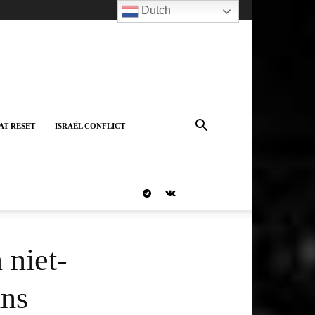
Dutch
AT RESET
ISRAËL CONFLICT
 niet-
ins