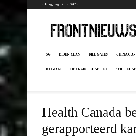
vrijdag, augustus 7, 2026
Frontnieuws
5G
BIDEN-CLAN
BILL GATES
CHINA CON
KLIMAAT
OEKRAÏNE CONFLICT
SYRIË CON
Health Canada be
gerapporteerd k