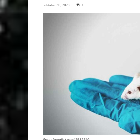
oktober 30, 2023
1
Foto: freepik / user17432319