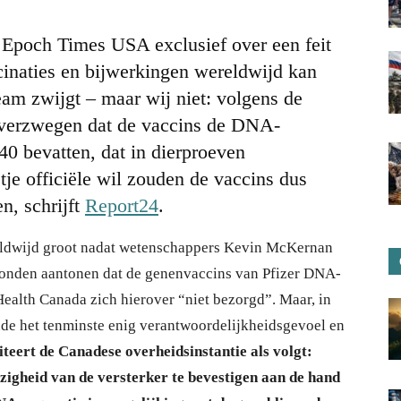
e Epoch Times USA exclusief over een feit
cinaties en bijwerkingen wereldwijd kan
am zwijgt – maar wij niet: volgens de
r verzwegen dat de vaccins de DNA-
40 bevatten, dat in dierproeven
je officiële wil zouden de vaccins dus
n, schrijft
Report24
.
ldwijd groot nadat wetenschappers Kevin McKernan
r konden aantonen dat de genenvaccins van Pfizer DNA-
ealth Canada zich hierover “niet bezorgd”. Maar, in
onde het tenminste enig verantwoordelijkheidsgevoel en
teert de Canadese overheidsinstantie als volgt:
igheid van de versterker te bevestigen aan de hand