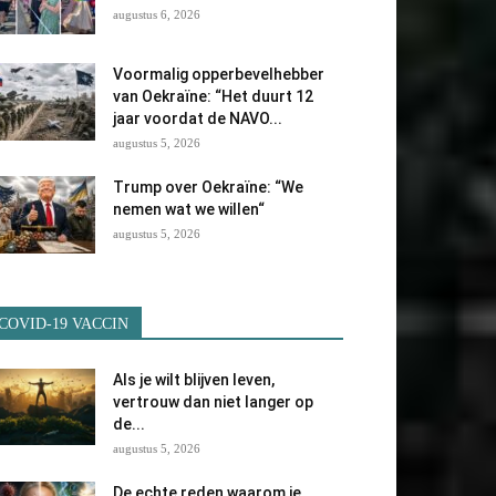
augustus 6, 2026
Voormalig opperbevelhebber
van Oekraïne: “Het duurt 12
jaar voordat de NAVO...
augustus 5, 2026
Trump over Oekraïne: “We
nemen wat we willen“
augustus 5, 2026
COVID-19 VACCIN
Als je wilt blijven leven,
vertrouw dan niet langer op
de...
augustus 5, 2026
De echte reden waarom je