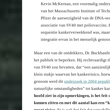
Kevin McKernan, een voormalig onderz
van het Massachusetts Institute of Tech
Pfizer de aanwezigheid van de DNA-seq
associatie van SV40 met poliovaccins. H
sequentie kankerverwekkend was, maar 
integratie ervan in het menselijk genoo
Maar een van de ontdekkers, Dr. Buckhaults
het publiek te beperken. Hij rechtvaardigt d
van SV40 zou bevatten, dat “een aanzienlij
klein stukje waarvan het kankerrisico, hoewe
genoom werd dit
onderzoek in 2004 gepubl
natuurlijke omstandigheden” tot kanker kan
hoofd ziet in zijn opmerkingen, is het fei
kunnen zitten en met dit aantal kan een “kl
groot risico.
Er is ook het feit dat verschil