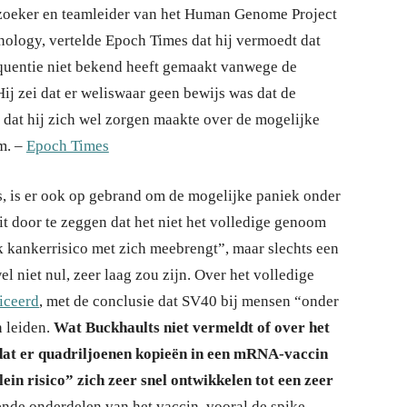
oeker en teamleider van het Human Genome Project
nology, vertelde Epoch Times dat hij vermoedt dat
uentie niet bekend heeft gemaakt vanwege de
ij zei dat er weliswaar geen bewijs was dat de
dat hij zich wel zorgen maakte over de mogelijke
m. –
Epoch Times
, is er ook op gebrand om de mogelijke paniek onder
it door te zeggen dat het niet het volledige genoom
k kankerrisico met zich meebrengt”, maar slechts een
l niet nul, zeer laag zou zijn. Over het volledige
iceerd
, met de conclusie dat SV40 bij mensen “onder
 leiden.
Wat Buckhaults niet vermeldt of over het
t dat er quadriljoenen kopieën in een mRNA-vaccin
ein risico” zich zeer snel ontwikkelen tot een zeer
lende onderdelen van het vaccin, vooral de spike-