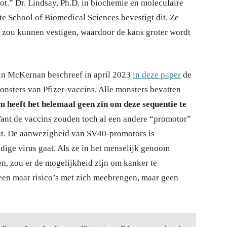
oot.” Dr. Lindsay, Ph.D. in biochemie en moleculaire
e School of Biomedical Sciences bevestigt dit. Ze
 zou kunnen vestigen, waardoor de kans groter wordt
in McKernan beschreef in april 2023
in deze paper
de
monsters van Pfizer-vaccins. Alle monsters bevatten
m heeft het helemaal geen zin om deze sequentie te
nt de vaccins zouden toch al een andere “promotor”
ent. De aanwezigheid van SV40-promotors is
edige virus gaat. Als ze in het menselijk genoom
n, zou er de mogelijkheid zijn om kanker te
een maar risico’s met zich meebrengen, maar geen