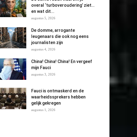
overal ‘turboveroudering’ ziet…
en wat dit...
augustus 5, 2026
De domme, arrogante
leugenaars die ook nog eens
journalisten zijn
augustus 4, 2026
China! China! China! En vergeef
mijn Fauci
augustus 3, 2026
Fauci is ontmaskerd en de
waarheidssprekers hebben
gelijk gekregen
augustus 1, 2026