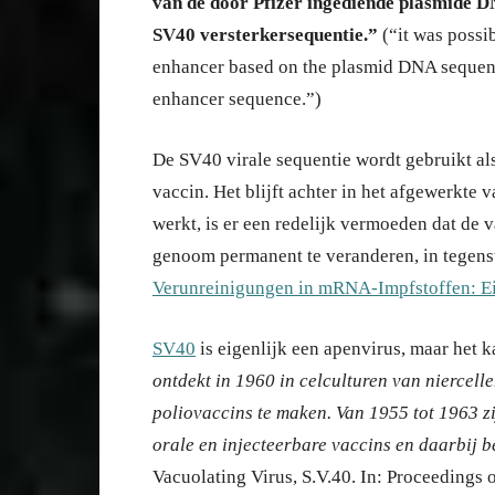
van de door Pfizer ingediende plasmide D
SV40 versterkersequentie.”
(“it was possi
enhancer based on the plasmid DNA sequenc
enhancer sequence.”)
De SV40 virale sequentie wordt gebruikt al
vaccin. Het blijft achter in het afgewerkt
werkt, is er een redelijk vermoeden dat de v
genoom permanent te veranderen, in tegenst
Verunreinigungen in mRNA-Impfstoffen: Ei
SV40
is eigenlijk een apenvirus, maar het 
ontdekt in 1960 in celculturen van niercell
poliovaccins te maken. Van 1955 tot 1963 z
orale en injecteerbare vaccins en daarbij 
Vacuolating Virus, S.V.40. In: Proceedings 