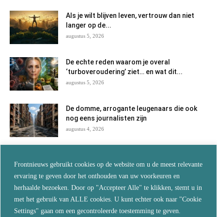
Als je wilt blijven leven, vertrouw dan niet
langer op de...
augustus 5, 2026
De echte reden waarom je overal
‘turboveroudering’ ziet… en wat dit...
augustus 5, 2026
De domme, arrogante leugenaars die ook
nog eens journalisten zijn
augustus 4, 2026
China! China! China! En vergeef mijn Fauci
Frontnieuws gebruikt cookies op de website om u de meest relevante
augustus 3, 2026
ervaring te geven door het onthouden van uw voorkeuren en
herhaalde bezoeken. Door op "Accepteer Alle" te klikken, stemt u in
met het gebruik van ALLE cookies. U kunt echter ook naar "Cookie
Fauci is ontmaskerd en de
Settings" gaan om een gecontroleerde toestemming te geven.
waarheidssprekers hebben gelijk gekregen