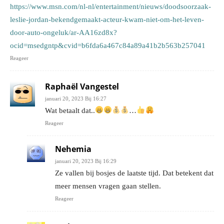
https://www.msn.com/nl-nl/entertainment/nieuws/doodsoorzaak-
leslie-jordan-bekendgemaakt-acteur-kwam-niet-om-het-leven-
door-auto-ongeluk/ar-AA16zd8x?
ocid=msedgntp&cvid=b6fda6a467c84a89a41b2b563b257041
Reageer
Raphaël Vangestel
januari 20, 2023 Bij 16:27
Wat betaalt dat..
…
Reageer
Nehemia
januari 20, 2023 Bij 16:29
Ze vallen bij bosjes de laatste tijd. Dat betekent dat
meer mensen vragen gaan stellen.
Reageer