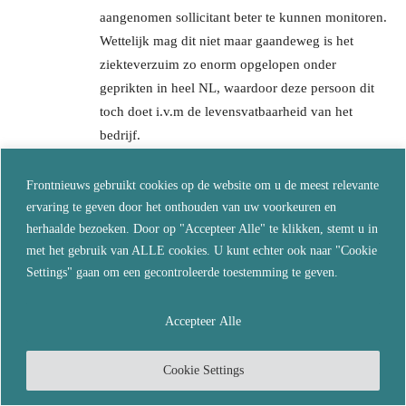
aangenomen sollicitant beter te kunnen monitoren.
Wettelijk mag dit niet maar gaandeweg is het
ziekteverzuim zo enorm opgelopen onder
geprikten in heel NL, waardoor deze persoon dit
toch doet i.v.m de levensvatbaarheid van het
bedrijf.
B.v.k neemt deze persoon dan ook
ongevaccineerden aan….en is zelf eveneens niet
Frontnieuws gebruikt cookies op de website om u de meest relevante
geprikt.
ervaring te geven door het onthouden van uw voorkeuren en
herhaalde bezoeken. Door op "Accepteer Alle" te klikken, stemt u in
Reageer
met het gebruik van ALLE cookies. U kunt echter ook naar "Cookie
Settings" gaan om een gecontroleerde toestemming te geven.
Pepper
januari 21, 2023 Bij 10:39
Accepteer Alle
Denk niet. Ik heb me laten uitschrijven bij ri vm.
Maar ik ga er tgelijk van uit dat alle uitgeschreven
MENSEN ( geen personen, dus voorwerpen..) nu
Cookie Settings
op een lijst staan.