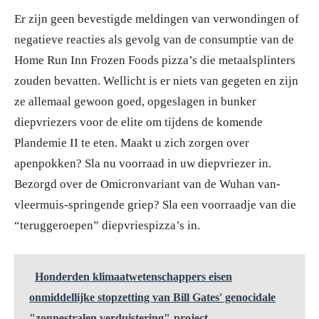
Er zijn geen bevestigde meldingen van verwondingen of
negatieve reacties als gevolg van de consumptie van de
Home Run Inn Frozen Foods pizza’s die metaalsplinters
zouden bevatten. Wellicht is er niets van gegeten en zijn
ze allemaal gewoon goed, opgeslagen in bunker
diepvriezers voor de elite om tijdens de komende
Plandemie II te eten. Maakt u zich zorgen over
apenpokken? Sla nu voorraad in uw diepvriezer in.
Bezorgd over de Omicronvariant van de Wuhan van-
vleermuis-springende griep? Sla een voorraadje van die
“teruggeroepen” diepvriespizza’s in.
Honderden klimaatwetenschappers eisen
onmiddellijke stopzetting van Bill Gates' genocidale
"zonnestralen verduistering"-project