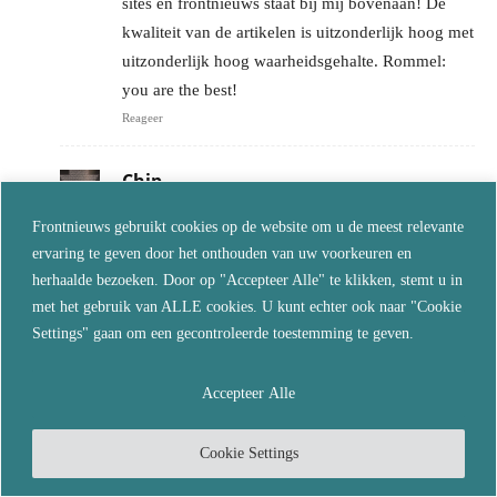
sites en frontnieuws staat bij mij bovenaan! De
kwaliteit van de artikelen is uitzonderlijk hoog met
uitzonderlijk hoog waarheidsgehalte. Rommel:
you are the best!
Reageer
Chip
augustus 19, 2022 Bij 11:45
Frontnieuws gebruikt cookies op de website om u de meest relevante
Wanneer u de vinger werkelijk op de zere plek
ervaring te geven door het onthouden van uw voorkeuren en
weet te leggen, zal NFN uw post niet publiceren.
herhaalde bezoeken. Door op "Accepteer Alle" te klikken, stemt u in
Daarom ga ik ervan uit dat NFN gecontroleere
met het gebruik van ALLE cookies. U kunt echter ook naar "Cookie
oppositie is, en schrijf ik daar niet meer.
Settings" gaan om een gecontroleerde toestemming te geven.
Reageer
Accepteer Alle
Ron Swart
augustus 29, 2022 Bij 10:32
Cookie Settings
@Max Q, het zoveelste bewijs dat ninefornews
controlled opposition is en daarom hondstrouw