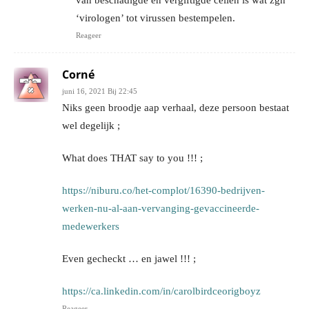
van beschadigde en vergiftigde cellen is wat zgn
‘virologen’ tot virussen bestempelen.
Reageer
Corné
juni 16, 2021 Bij 22:45
Niks geen broodje aap verhaal, deze persoon bestaat
wel degelijk ;
What does THAT say to you !!! ;
https://niburu.co/het-complot/16390-bedrijven-
werken-nu-al-aan-vervanging-gevaccineerde-
medewerkers
Even gecheckt … en jawel !!! ;
https://ca.linkedin.com/in/carolbirdceorigboyz
Reageer