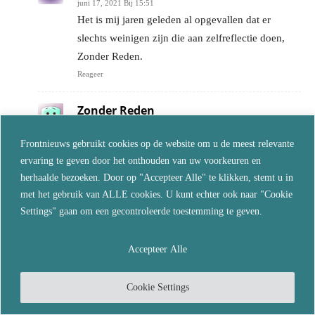
juni 17, 2021 Bij 15:51
Het is mij jaren geleden al opgevallen dat er
slechts weinigen zijn die aan zelfreflectie doen,
Zonder Reden.
Reageer
Zonder Reden
juni 17, 2021 Bij 17:05
Frontnieuws gebruikt cookies op de website om u de meest relevante
Ik ga geen ruzies aan op FN. Wel discussies. Ik
ervaring te geven door het onthouden van uw voorkeuren en
heb gereageerd op je kalergi. Maar je reageert daar
herhaalde bezoeken. Door op "Accepteer Alle" te klikken, stemt u in
niet op. En ik heb je een compliment gegeven
met het gebruik van ALLE cookies. U kunt echter ook naar "Cookie
over je hartelijkheid naar Mariska toe. Jij wilt
Settings" gaan om een gecontroleerde toestemming te geven.
alleen maar op vingers tikken. Dus. Voor mij is dit
nu het einde. Ik lees je berichten graag, maar ruzie
Accepteer Alle
ga ik niet aan. Succes in deze covidshit.
Reageer
Cookie Settings
Greengo