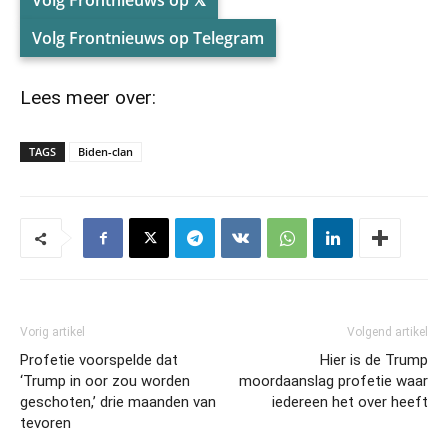
Volg Frontnieuws op 𝕏
Volg Frontnieuws op Telegram
Lees meer over:
TAGS
Biden-clan
Vorig artikel
Volgend artikel
Profetie voorspelde dat
Hier is de Trump
‘Trump in oor zou worden
moordaanslag profetie waar
geschoten,’ drie maanden van
iedereen het over heeft
tevoren