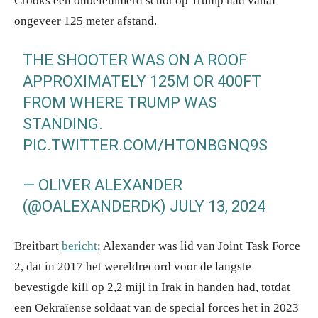
Crooks een onbelemmerd schot op Trump had vanaf
ongeveer 125 meter afstand.
THE SHOOTER WAS ON A ROOF
APPROXIMATELY 125M OR 400FT
FROM WHERE TRUMP WAS
STANDING.
PIC.TWITTER.COM/HTONBGNQ9S
— OLIVER ALEXANDER
(@OALEXANDERDK)
JULY 13, 2024
Breitbart
bericht
: Alexander was lid van Joint Task Force
2, dat in 2017 het wereldrecord voor de langste
bevestigde kill op 2,2 mijl in Irak in handen had, totdat
een Oekraïense soldaat van de special forces het in 2023