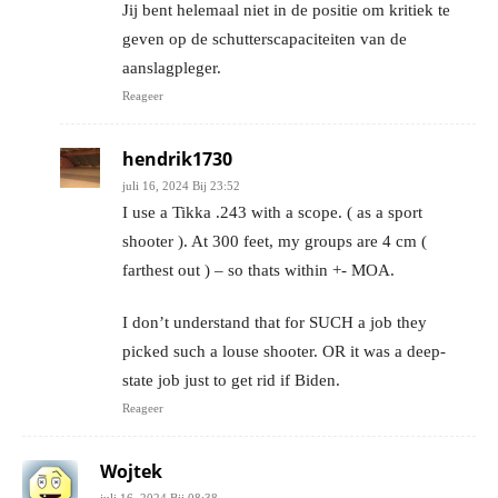
Jij bent helemaal niet in de positie om kritiek te
geven op de schutterscapaciteiten van de
aanslagpleger.
Reageer
hendrik1730
juli 16, 2024 Bij 23:52
I use a Tikka .243 with a scope. ( as a sport
shooter ). At 300 feet, my groups are 4 cm (
farthest out ) – so thats within +- MOA.
I don’t understand that for SUCH a job they
picked such a louse shooter. OR it was a deep-
state job just to get rid if Biden.
Reageer
Wojtek