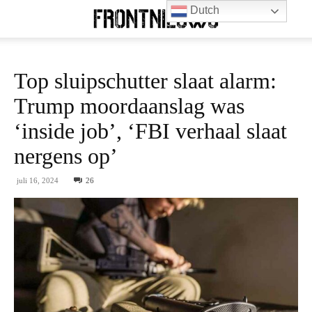
Dutch
Top sluipschutter slaat alarm:
Trump moordaanslag was
‘inside job’, ‘FBI verhaal slaat
nergens op’
juli 16, 2024
26