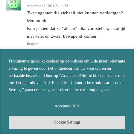
september 17, 2021 Bij 14:53
Twee agenten die zichzelf niet kunnen verdedigen?
Mmmmhh.
Kun je zien dat ze “alleen” niks voorstellen, en altijd
met vele, en zwaar bewapend komen.
Reageer
Greengo
Frontnieuws gebruikt cookies op de website om u de meest relevante
september 17, 2021 Bij 15:00
ervaring te geven door het onthouden van uw voorkeuren en
Ze hebben niet voor niets hun pakjes aan.
herhaalde bezoeken. Door op "Accepteer Alle" te klikken, stemt u in
Reageer
met het gebruik van ALLE cookies. U kunt echter ook naar "Cookie
Settings" gaan om een gecontroleerde toestemming te geven.
Patielietoelala
september 17, 2021 Bij 15:25
Accepteer Alle
Daarom zorgen ze ook altijd dat ze in de
meerderheid zijn. Zo werkt het ook in het groot.
Cookie Settings
De VS valt toch ook geen landen aan die zelf ook