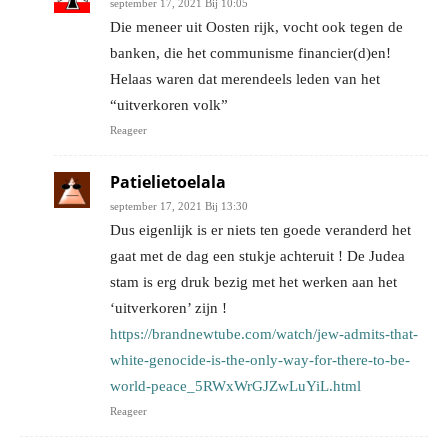
september 17, 2021 Bij 10:05
Die meneer uit Oosten rijk, vocht ook tegen de
banken, die het communisme financier(d)en!
Helaas waren dat merendeels leden van het
“uitverkoren volk”
Reageer
Patielietoelala
september 17, 2021 Bij 13:30
Dus eigenlijk is er niets ten goede veranderd het
gaat met de dag een stukje achteruit ! De Judea
stam is erg druk bezig met het werken aan het
‘uitverkoren’ zijn !
https://brandnewtube.com/watch/jew-admits-that-
white-genocide-is-the-only-way-for-there-to-be-
world-peace_5RWxWrGJZwLuYiL.html
Reageer