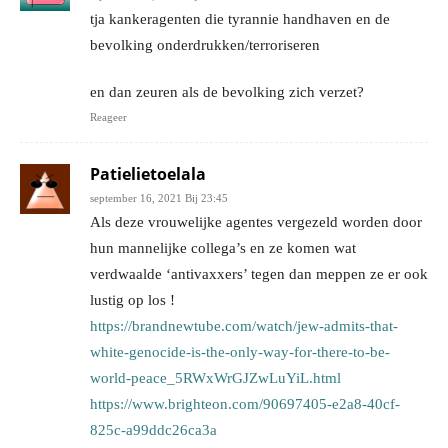
tja kankeragenten die tyrannie handhaven en de
bevolking onderdrukken/terroriseren
en dan zeuren als de bevolking zich verzet?
Reageer
Patielietoelala
september 16, 2021 Bij 23:45
Als deze vrouwelijke agentes vergezeld worden door
hun mannelijke collega’s en ze komen wat
verdwaalde ‘antivaxxers’ tegen dan meppen ze er ook
lustig op los !
https://brandnewtube.com/watch/jew-admits-that-
white-genocide-is-the-only-way-for-there-to-be-
world-peace_5RWxWrGJZwLuYiL.html
https://www.brighteon.com/90697405-e2a8-40cf-
825c-a99ddc26ca3a